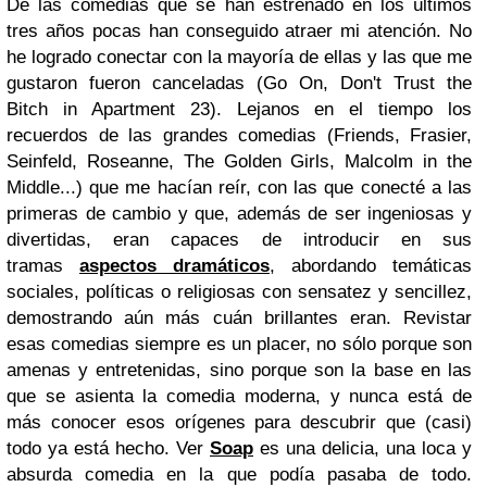
De las comedias que se han estrenado en los últimos
tres años pocas han conseguido atraer mi atención. No
he logrado conectar con la mayoría de ellas y las que me
gustaron fueron canceladas
(
Go On
,
Don't Trust the
Bitch in Apartment
23
).
Lejanos en el tiempo los
recuerdos de las grandes comedias (
Friends, Frasier,
Seinfeld, Roseanne, The Golden Girls, Malcolm in the
Middle
...) que me hacían reír, con las que conecté a las
primeras de cambio y que, además de ser ingeniosas y
divertidas, eran capaces de introducir en sus
tramas
aspectos dramáticos
, abordando temáticas
sociales, políticas o religiosas con sensatez y sencillez,
demostrando aún más cuán brillantes eran.
Revistar
esas comedias siempre es un placer, no sólo porque son
amenas y entretenidas, sino porque son la base en las
que se asienta la comedia moderna, y nunca está de
más conocer esos orígenes para descubrir que (casi)
todo ya está hecho. Ver
Soap
es una delicia, una loca y
absurda comedia en la que podía pasaba de todo.