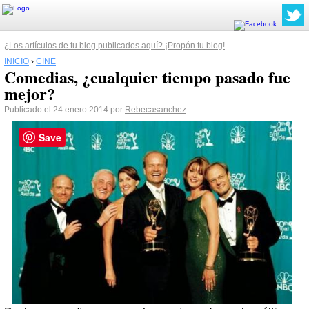
¿Los artículos de tu blog publicados aquí? ¡Propón tu blog!
INICIO
›
CINE
Comedias, ¿cualquier tiempo pasado fue
mejor?
Publicado el 24 enero 2014 por
Rebecasanchez
Save