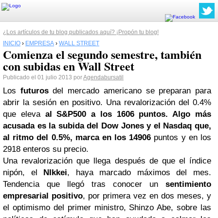
¿Los artículos de tu blog publicados aquí? ¡Propón tu blog!
INICIO
›
EMPRESA
›
WALL STREET
Comienza el segundo semestre, también
con subidas en Wall Street
Publicado el 01 julio 2013 por
Agendabursatil
Los
futuros
del mercado americano se preparan para
abrir la sesión en positivo. Una revalorización del 0.4%
que eleva
al S&P500 a los 1606 puntos. Algo más
acusada es la subida del
Dow Jones
y el Nasdaq que,
al ritmo del 0.5%,
marca
en los 14906
puntos y en los
2918 enteros su precio.
Una revalorización que llega después de que el índice
nipón, el
NIkkei
, haya marcado máximos del mes.
Tendencia que llegó tras conocer un
sentimiento
empresarial positivo
, por primera vez en dos meses, y
el optimismo del primer ministro, Shinzo Abe, sobre las