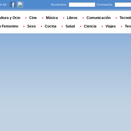
s en
Seudónimo
Contraseña
ltura y Ocio
Cine
Música
Libros
Comunicación
Tecnol
n Femenino
Sexo
Cocina
Salud
Ciencia
Viajes
Ten