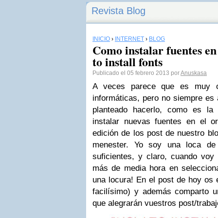
Revista Blog
INICIO
›
INTERNET
›
BLOG
Como instalar fuentes e
to install fonts
Publicado el 05 febrero 2013 por
Anuskasa
A veces parece que es muy ob
informáticas, pero no siempre es 
planteado hacerlo, como es la
instalar nuevas fuentes
en el or
edición de los post de nuestro blo
menester. Yo soy una loca de 
suficientes, y claro, cuando vo
más de media hora en seleccionar
una locura! En el post de hoy os
facilísimo) y además comparto u
que alegrarán vuestros post/traba