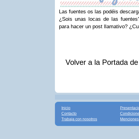
Las fuentes os las podéis descarg
¿Sois unas locas de las
fuentes
para hacer un
post llamativo
? ¿Cu
Volver a la Portada d
Inicio
Presentaci
Contacto
Condicione
Trabaja con nosotros
Menciones 