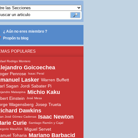
¿ Aún no eres miembro ?
Propón tu blog
EMAS POPULARES
fael Rodrigo Montero
lejandro Goicoechea
oger Penrose
Isaac Peral
manuel Lasker
Warren Buffett
arl Sagan
Jordi Sabater Pi
Michio Kaku
ejandro Malaspina
lbert Einstein
José Mesa
orge Wagensberg
Josep Trueta
ichard Dawkins
Isaac Newton
uan José Gómez Cadenas
arie Curie
Santiago Ramón y Cajal
Miguel Servet
egorio Marañón
Mariano Barbacid
anuel Toharia