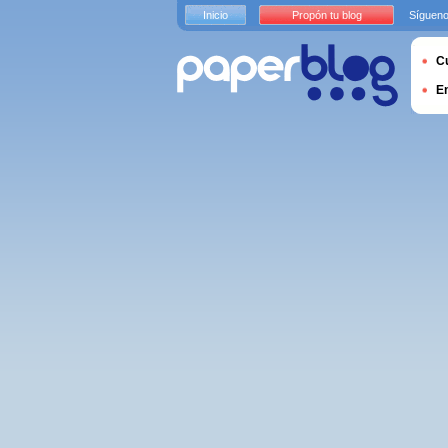
Inicio
Propón tu blog
Sígueno
Cu
E