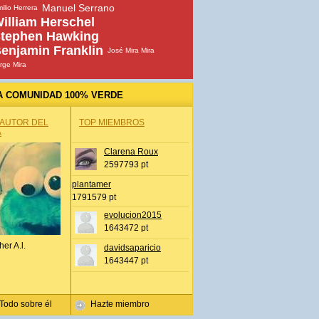
Manuel Serrano
ilio Herrera
illiam Herschel
tephen Hawking
enjamin Franklin
José Mira Mira
rge Mira
A COMUNIDAD 100% VERDE
 AUTOR DEL
TOP MIEMBROS
A
Clarena Roux
2597793 pt
plantamer
1791579 pt
evolucion2015
1643472 pt
her A.l.
davidsaparicio
1643447 pt
Todo sobre él
Hazte miembro