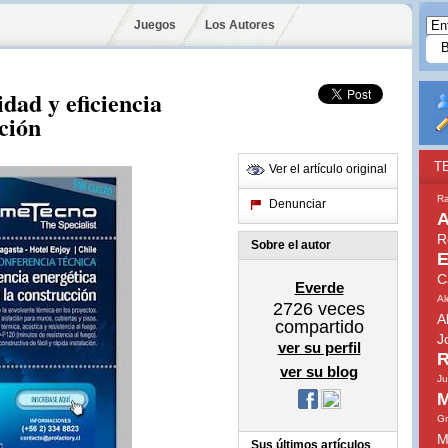
Juegos
Los Autores
dad y eficiencia
ción
T
Ver el artículo original
Ra
Denunciar
A
R
Sobre el autor
E
C
Everde
Al
2726
veces
A
compartido
J
ver su perfil
R
ver su blog
J
M
Gr
M
Sus últimos artículos