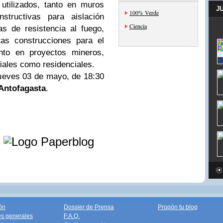
 utilizados, tanto en muros
J
100% Verde
structivas para aislación
Ciencia
as de resistencia al fuego,
as construcciones para el
nto en proyectos mineros,
riales como residenciales.
jueves 03 de mayo, de 18:30
Antofagasta
.
e
ón
Dossier de Prensa
Propón tu blog
s generales
F.A.Q.