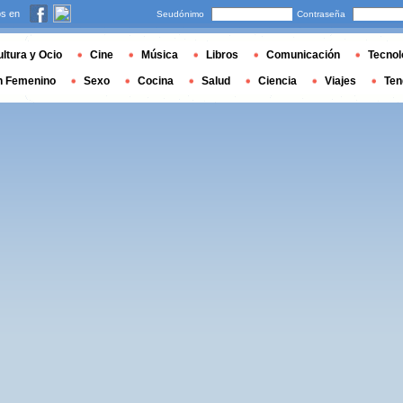
s en
Seudónimo
Contraseña
ltura y Ocio
Cine
Música
Libros
Comunicación
Tecnol
n Femenino
Sexo
Cocina
Salud
Ciencia
Viajes
Ten