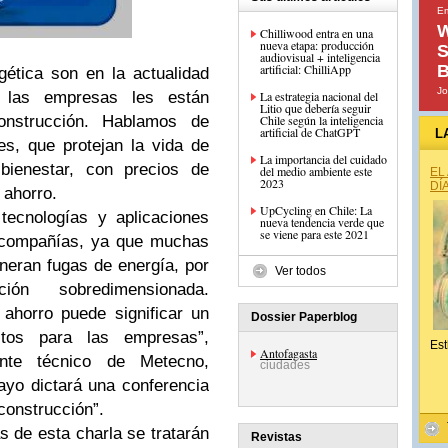
Em
W
Chilliwood entra en una
nueva etapa: producción
S
audiovisual + inteligencia
artificial: ChilliApp
B
gética son en la actualidad
Jo
e las empresas les están
La estrategia nacional del
Litio que debería seguir
nstrucción. Hablamos de
Chile según la inteligencia
artificial de ChatGPT
L
s, que protejan la vida de
La importancia del cuidado
 bienestar, con precios de
del medio ambiente este
EL
2023
DÍ
 ahorro.
UpCycling en Chile: La
tecnologías y aplicaciones
nueva tendencia verde que
se viene para este 2021
s compañías, ya que muchas
eneran fugas de energía, por
Ver todos
ión sobredimensionada.
 ahorro puede significar un
Dossier Paperblog
stos para las empresas”,
Est
Antofagasta
ente técnico de Metecno,
ciudades
yo dictará una conferencia
 construcción”.
s de esta charla se tratarán
Revistas