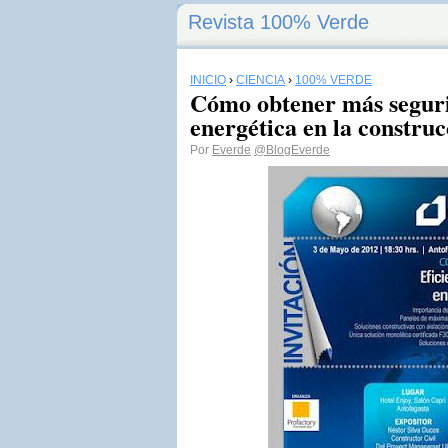
Revista 100% Verde
INICIO
›
CIENCIA
›
100% VERDE
Cómo obtener más seguri
energética en la construc
Por
Everde
@BlogEverde