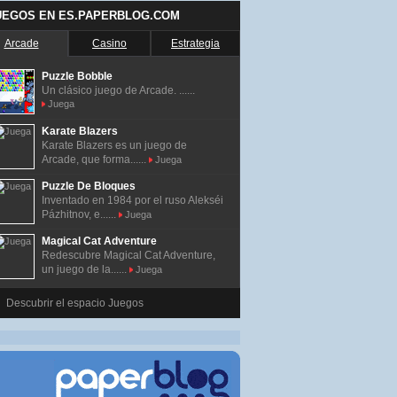
UEGOS EN ES.PAPERBLOG.COM
Arcade
Casino
Estrategia
Puzzle Bobble
Un clásico juego de Arcade. ......
Juega
Karate Blazers
Karate Blazers es un juego de
Arcade, que forma......
Juega
Puzzle De Bloques
Inventado en 1984 por el ruso Alekséi
Pázhitnov, e......
Juega
Magical Cat Adventure
Redescubre Magical Cat Adventure,
un juego de la......
Juega
Descubrir el espacio Juegos