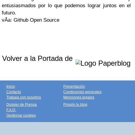
entusiasmados por lo que podemos lograr juntos en el
futuro.
vÃ­a: Github Open Source
Volver a la Portada de
Inicio
Presentación
Contacto
Condiciones generales
Trabaja con nosotros
Menciones legales
Dossier de Prensa
Propón tu blog
F.A.Q.
Gestionar cookies