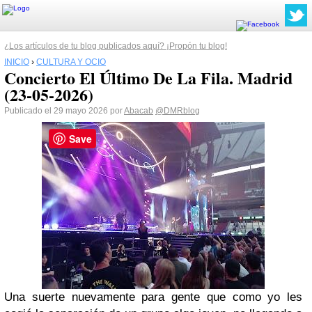
¿Los artículos de tu blog publicados aquí? ¡Propón tu blog!
INICIO
›
CULTURA Y OCIO
Concierto El Último De La Fila. Madrid
(23-05-2026)
Publicado el 29 mayo 2026 por
Abacab
@DMRblog
Save
Una suerte nuevamente para gente que como yo les