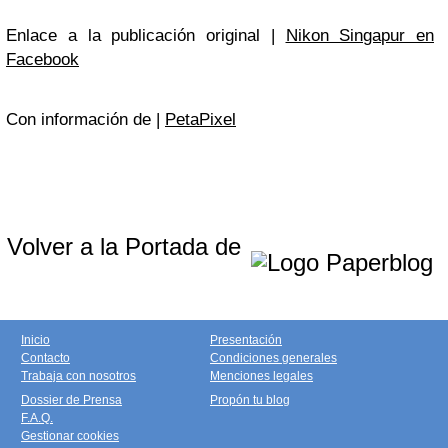
Enlace a la publicación original |
Nikon Singapur en
Facebook
Con información de |
PetaPixel
Volver a la Portada de
Inicio
Presentación
Contacto
Condiciones generales
Trabaja con nosotros
Menciones legales
Dossier de Prensa
Propón tu blog
F.A.Q.
Gestionar cookies