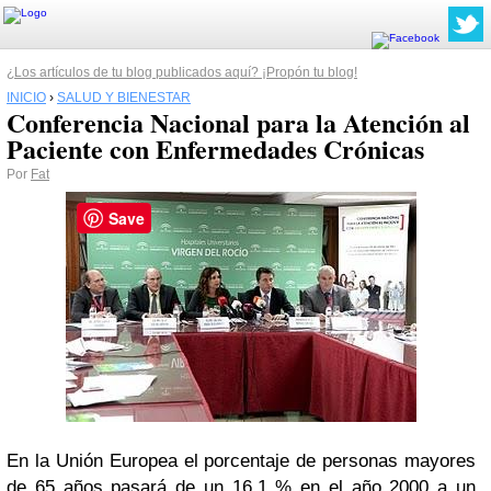
¿Los artículos de tu blog publicados aquí? ¡Propón tu blog!
INICIO
›
SALUD Y BIENESTAR
Conferencia Nacional para la Atención al
Paciente con Enfermedades Crónicas
Por
Fat
Save
En la Unión Europea el porcentaje de personas mayores
de 65 años pasará de un 16,1 % en el año 2000 a un