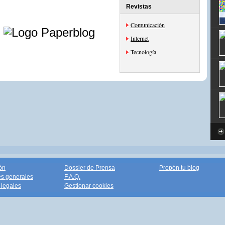
Revistas
e
Comunicación
Internet
Tecnología
ón
Dossier de Prensa
Propón tu blog
s generales
F.A.Q.
legales
Gestionar cookies