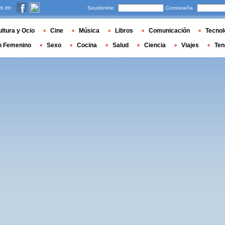
s en
Seudónimo
Contraseña
ltura y Ocio
Cine
Música
Libros
Comunicación
Tecnol
n Femenino
Sexo
Cocina
Salud
Ciencia
Viajes
Ten