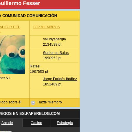
uillermo Fesser
A COMUNIDAD COMUNICACIÓN
 AUTOR DEL
TOP MIEMBROS
A
saludyenergia
2134539 pt
Guillermo Salas
1990952 pt
Rafael
1987503 pt
her A.l.
Jorge Farinós Ibáñez
1852489 pt
Todo sobre él
Hazte miembro
UEGOS EN ES.PAPERBLOG.COM
Arcade
Casino
Estrategia