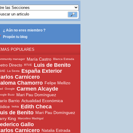
¿ Aún no eres miembro ?
Propón tu blog
EMAS POPULARES
María Castro
ommunity manager
Blanca Estrada
Luis de Benito
etro Directo
RTVE
España Exterior
GAE
La Sexta
arlos Carnicero
aloma Chamorro
Felipe Mellizo
Carmen Alcayde
ad
Google
Mari Pau Domínguez
ogle Buzz
arío Barrio
Actualidad Económica
Edith Checa
ódice
Irekia
uis de Benito
Mari Pau Domínguez
arry King
Marcelino Madrigal
ederico Gallo
arlos Carnicero
Natalia Estrada