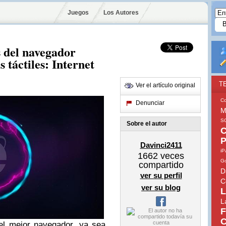
Juegos
Los Autores
s del navegador
 táctiles: Internet
T
Ver el artículo original
C
Denunciar
M
S
Sobre el autor
C
P
Davinci2411
iP
1662
veces
Go
compartido
D
ver su perfil
C
ver su blog
L
L
F
C
el mejor navegador, ya sea