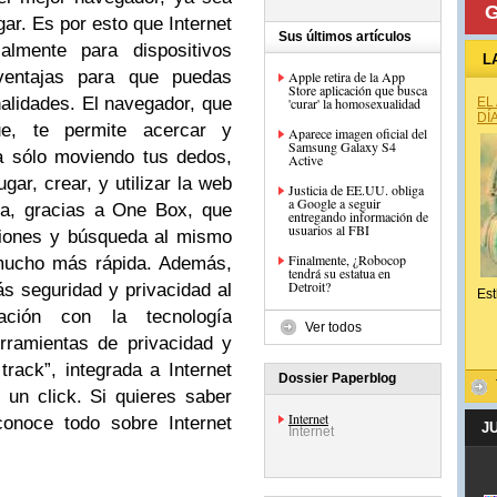
G
ar. Es por esto que Internet
Sus últimos artículos
almente para dispositivos
L
ventajas para que puedas
Apple retira de la App
Store aplicación que busca
alidades. El navegador, que
'curar' la homosexualidad
EL
DÍ
ue, te permite acercar y
Aparece imagen oficial del
Samsung Galaxy S4
la sólo moviendo tus dedos,
Active
gar, crear, y utilizar la web
Justicia de EE.UU. obliga
a Google a seguir
va, gracias a One Box, que
entregando información de
usuarios al FBI
ciones y búsqueda al mismo
Finalmente, ¿Robocop
 mucho más rápida. Además,
tendrá su estatua en
Detroit?
ás seguridad y privacidad al
Est
ación con la tecnología
Ver todos
rramientas de privacidad y
rack”, integrada a Internet
Dossier Paperblog
o un click.
Si quieres saber
Internet
noce todo sobre Internet
J
Internet