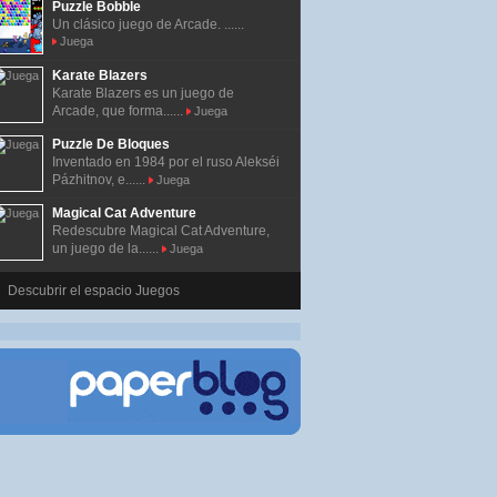
Puzzle Bobble
Un clásico juego de Arcade. ......
Juega
Karate Blazers
Karate Blazers es un juego de
Arcade, que forma......
Juega
Puzzle De Bloques
Inventado en 1984 por el ruso Alekséi
Pázhitnov, e......
Juega
Magical Cat Adventure
Redescubre Magical Cat Adventure,
un juego de la......
Juega
Descubrir el espacio Juegos