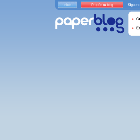
Inicio
Propón tu blog
Sígueno
Cu
E