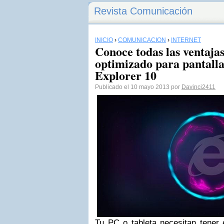
Revista Comunicación
INICIO
›
COMUNICACIÓN
›
INTERNET
Conoce todas las ventaja
optimizado para pantallas
Explorer 10
Publicado el 10 mayo 2013 por
Davinci2411
Tu PC o tableta necesitan tener 