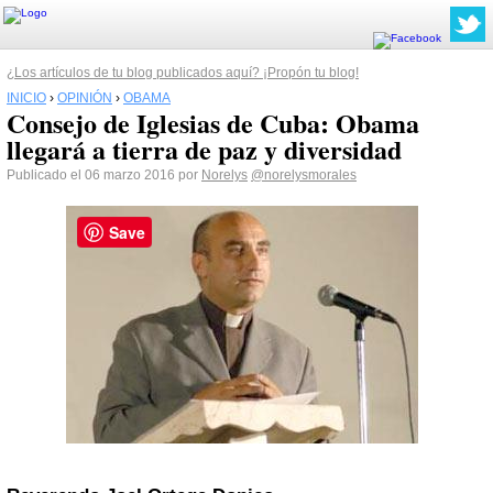
¿Los artículos de tu blog publicados aquí? ¡Propón tu blog!
INICIO
›
OPINIÓN
›
OBAMA
Consejo de Iglesias de Cuba: Obama
llegará a tierra de paz y diversidad
Publicado el 06 marzo 2016 por
Norelys
@norelysmorales
Save