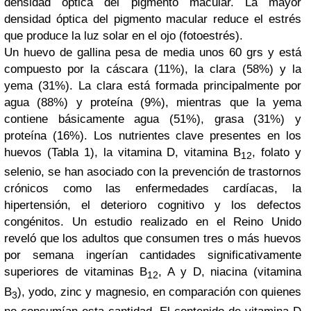
densidad óptica del pigmento macular. La mayor
densidad óptica del pigmento macular reduce el estrés
que produce la luz solar en el ojo (fotoestrés).
Un huevo de gallina pesa de media unos 60 grs y está
compuesto por la cáscara (11%), la clara (58%) y la
yema (31%). La clara está formada principalmente por
agua (88%) y proteína (9%), mientras que la yema
contiene básicamente agua (51%), grasa (31%) y
proteína (16%). Los nutrientes clave presentes en los
huevos (Tabla 1), la vitamina D, vitamina B
, folato y
12
selenio, se han asociado con la prevención de trastornos
crónicos como las enfermedades cardíacas, la
hipertensión, el deterioro cognitivo y los defectos
congénitos. Un estudio realizado en el Reino Unido
reveló que los adultos que consumen tres o más huevos
por semana ingerían cantidades significativamente
superiores de vitaminas B
, A y D, niacina (vitamina
12
B
), yodo, zinc y magnesio, en comparación con quienes
3