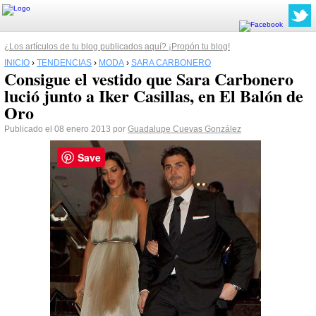
¿Los artículos de tu blog publicados aquí? ¡Propón tu blog!
INICIO
›
TENDENCIAS
›
MODA
›
SARA CARBONERO
Consigue el vestido que Sara Carbonero
lució junto a Iker Casillas, en El Balón de
Oro
Publicado el 08 enero 2013 por
Guadalupe Cuevas González
Save