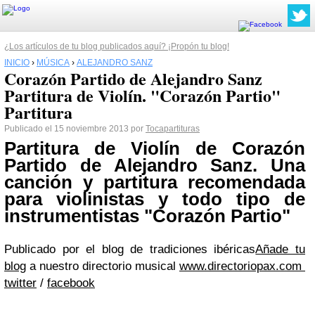
¿Los artículos de tu blog publicados aquí? ¡Propón tu blog!
INICIO
›
MÚSICA
›
ALEJANDRO SANZ
Corazón Partido de Alejandro Sanz
Partitura de Violín. "Corazón Partio"
Partitura
Publicado el 15 noviembre 2013 por
Tocapartituras
Partitura de Violín de Corazón
Partido de
Alejandro Sanz
. Una
canción y partitura recomendada
para violinistas y todo tipo de
instrumentistas "Corazón Partio"
Publicado por el blog de tradiciones ibéricas
Añade tu
blog
a nuestro directorio musical
www.directoriopax.com
twitter
/
facebook