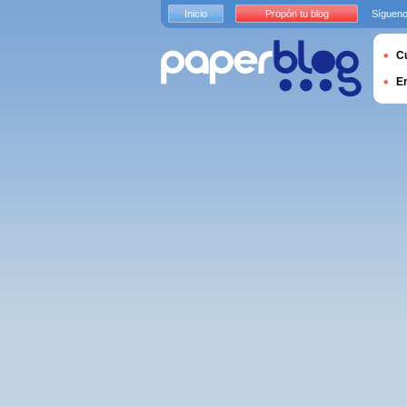
Inicio
Propón tu blog
Sígueno
Cu
E