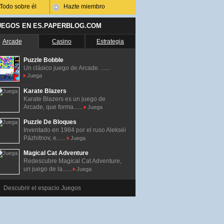
Todo sobre él
Hazte miembro
UEGOS EN ES.PAPERBLOG.COM
Arcade
Casino
Estrategia
Puzzle Bobble
Un clásico juego de Arcade. ......
Juega
Karate Blazers
Karate Blazers es un juego de
Arcade, que forma......
Juega
Puzzle De Bloques
Inventado en 1984 por el ruso Alekséi
Pázhitnov, e......
Juega
Magical Cat Adventure
Redescubre Magical Cat Adventure,
un juego de la......
Juega
Descubrir el espacio Juegos