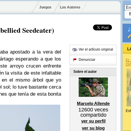
Juegos
Los Autores
bellied Seedeater)
L
Ver el artículo original
aba apostado a la vera del
tártago esperando a que los
Denunciar
EL
DÍ
ste arroyo crucen enfrente
Sobre el autor
n la visita de este infaltable
ó en el mismo árbol que yo
 sol; lo tuve bastante cerca
es que tenía de esta bonita
Marcelo Allende
12600
veces
Est
compartido
ver su perfil
ver su blog