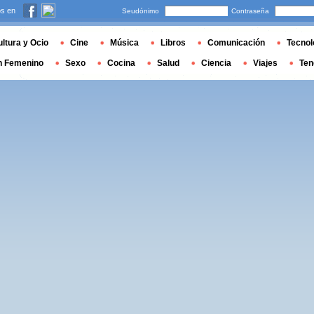
s en
Seudónimo
Contraseña
ltura y Ocio
Cine
Música
Libros
Comunicación
Tecnol
n Femenino
Sexo
Cocina
Salud
Ciencia
Viajes
Ten