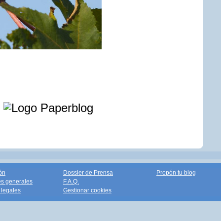
e
ón
Dossier de Prensa
Propón tu blog
s generales
F.A.Q.
legales
Gestionar cookies