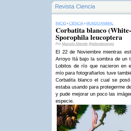
Revista Ciencia
INICIO
›
CIENCIA
›
MUNDO ANIMAL
Corbatita blanco (White-
Sporophila leucoptera
Por
Marcelo Allende
@allendesergio
El 22 de Noviembre mientras est
Arroyo Itá bajo la sombra de un 
Lobitos de río que nacieron en e
mío para fotografiarlos tuve tambié
Corbatita blanco el cual se pos
estaba usando para protegerme del
y pude mejorar un poco las imágen
especie.