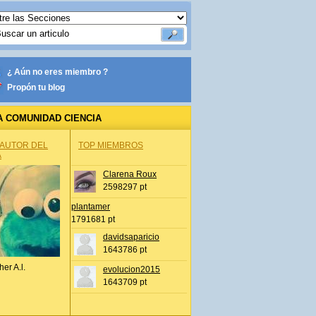
¿ Aún no eres miembro ?
Propón tu blog
A COMUNIDAD CIENCIA
 AUTOR DEL
TOP MIEMBROS
A
Clarena Roux
2598297 pt
plantamer
1791681 pt
davidsaparicio
1643786 pt
her A.l.
evolucion2015
1643709 pt