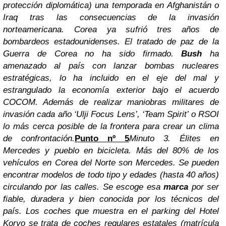
protección diplomática) una temporada en Afghanistán o
Iraq tras las consecuencias de la invasión
norteamericana. Corea ya sufrió tres años de
bombardeos estadounidenses. El tratado de paz de la
Guerra de Corea no ha sido firmado.
Bush
ha
amenazado al país con lanzar bombas nucleares
estratégicas, lo ha incluido en el eje del mal y
estrangulado la economía exterior bajo el acuerdo
COCOM. Además de realizar maniobras militares de
invasión cada año ‘Ulji Focus Lens’, ‘Team Spirit’ o RSOI
lo más cerca posible de la frontera para crear un clima
de confrontación.
Punto nº 5
Minuto 3. Élites en
Mercedes y pueblo en bicicleta.
Más del 80% de los
vehículos en Corea del Norte son Mercedes. Se pueden
encontrar modelos de todo tipo y edades (hasta 40 años)
circulando por las calles. Se escoge esa
marca
por ser
fiable, duradera y bien conocida por los técnicos del
país. Los coches que muestra en el parking del Hotel
Koryo se trata de coches regulares estatales (matrícula