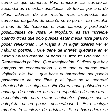
como la que comento. Para empezar las carreteras
secundarias no están asfaltadas. Si fueras por una de
ellas, además de ser mucho más incómodas los
camiones cargados de delante no te permitirían circular
a más de 50, haciendo el viaje cansino y perdiendo
posibilidades de visita.
A propósito, es tan increíble
cuando dices que sólo puedes estar media hora para no
poder reflexionar... Si viajas a un lugar quieres ver el
máximo posible. ¿Que tiene de interés quedarse en el
mismo museo durante 14 horas?.
Punto nº 12
Minuto 12.
Represaliado político.
Que imaginación. Si dices que hay
campos de concentración y que todo el mundo está
vigilado, bla, bla… que hace el barrendero del pueblo
paseándose de por libre y el ‘guía de la secreta’
ofreciéndole un cigarrillo.
En Corea cada población se
encarga de mantener un tramo específico de carreteras
especialmente para evitar accidentes (aunque por la
autopista pasen pocos coches/buses). Esto incluye
también la limpieza de cristales. Si el barrendero se