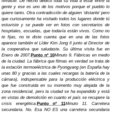
filmaste. De hecho dedicó toda su vida a estar entre la
gente y ese es uno de los motivos porque el pueblo lo
quiere tanto. Otra contradicción de alguien ‘distante’ pero
que curiosamente ha visitado todos los lugares donde tú
estuviste y se puede ver en fotos con secretarios de
hospitales, escuelas, que todavía están vivos.
Como no
te fijas, no te diste cuenta que en una de las fotos
aparece también el Líder Kim Jong Il junto al Director de
la cooperativa que saludaste. Su última visita fue en
Enero de 2007.
Punto nº 10
Minuto 9. Fábricas en medio
de la ciudad.
La fábrica que filmas en verdad se trata de
la estación termoeléctrica de Pyongyang (en España hay
unas 80 y gracias a las cuales recargas la batería de la
cámara), indispensable para la producción eléctrica y
que fue construida en su momento muy alejada de la
zona residencial, pero la ciudad se ha expandido y está
en vistas de demolición en cuanto el país se recupere la
crisis energética.
Punto nº 11
Minuto 11. Carretera
secundaria.
No. Esa NO ES una carretera secundaria