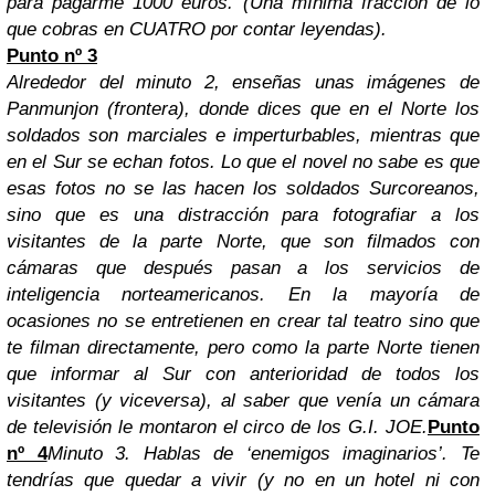
para pagarme 1000 euros. (Una mínima fracción de lo
que cobras en CUATRO por contar leyendas).
Punto nº 3
Alrededor del
minuto 2
, enseñas unas imágenes de
Panmunjon (frontera), donde dices que en el Norte los
soldados son marciales e imperturbables, mientras que
en el Sur se echan fotos. Lo que el novel no sabe es que
esas fotos no se las hacen los soldados Surcoreanos,
sino que es una distracción para fotografiar a los
visitantes de la parte Norte, que son filmados con
cámaras que después pasan a los servicios de
inteligencia norteamericanos. En la mayoría de
ocasiones no se entretienen en crear tal teatro sino que
te filman directamente, pero como la parte Norte tienen
que informar al Sur con anterioridad de todos los
visitantes (y viceversa), al saber que venía un cámara
de televisión le montaron el circo de los G.I. JOE.
Punto
nº 4
Minuto 3. Hablas de ‘enemigos imaginarios’.
Te
tendrías que quedar a vivir (y no en un hotel ni con