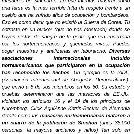
masacres de Sinchon-ri.
Lo que intentas mostrar como
una farsa es la más terrible falta de respeto frente a un
pueblo que ha sufrido años de ocupación y bombardeos.
Eso es como decir que no existió la Guerra de Corea. Tú
entraste en un bunker (que no has mostrado) donde se
hayan restos de sangre de la gente que era encerrada
por los norteamericanos y quemados vivos. Puedes
coger muestras y analizarlas en laboratorio.
Diversas
asociaciones internacionales incluido
norteamericanos que participaron en la ocupación
han reconocido los hechos
.
Un ejemplo es la IADL,
(Asociación Internacional de Abogados Democráticos),
que envió a 8 de sus miembros en los 50. Su estudio y
pruebas determinaron que las masacres de EE.UU.
violaban los artículos 16 y el 6A de los principios de
Nuremberg.
Click Aquí
Anne Katrin-Becker de Alemania
detalla como las
masacres norteamericanas mataron a
un cuarto de la población de Sinchon
(unas 35.000
personas, la mayoría ancianos y niños) Tan solo en