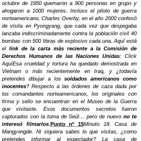
octubre de 1950 quemaron a 900 personas en grupo y
ahogaron a 1000 mujeres.
Incluso el piloto de guerra
norteamericano, Charles Overby, en el año 2000 confesó
de visita en Pyongyang, que cada vez que despegaba
lanzaba indiscriminadamente contra la población civil 40
bombas con 500 libras de explosivo cada una.
Aquí está
el
link de la carta más reciente a la Comisión de
Derechos Humanos de las Naciones Unidas
:
Click
Aquí
Esa crueldad y tortura ha quedado demostrada en
Vietnam o más recientemente en Iraq, y ¿todavía
pretendes dibujar a los
soldados americanos como
inocentes
?
Respecto a las órdenes de caza dada por
los comandantes norteamericanos, los originales con
firma y sello se encuentran en el Museo de la Guerra
que visitaste. Esos documentos secretos fueron
capturados con la toma de Seúl… pero de nuevo
no te
interesó filmarlos
.
Punto nº 15
Minuto 18. Casa de
Mangyongde.
Ni siquiera sabes lo que visitas, ¿como
pretendes informar al espectador?
La casa de