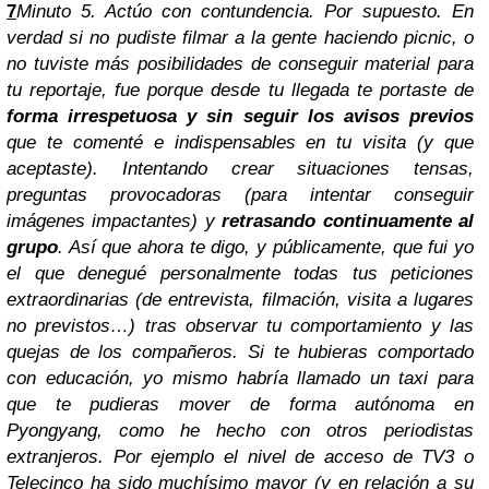
7
Minuto 5. Actúo con contundencia.
Por supuesto. En
verdad si no pudiste filmar a la gente haciendo picnic, o
no tuviste más posibilidades de conseguir material para
tu reportaje, fue porque desde tu llegada te portaste de
forma irrespetuosa y sin seguir los avisos previos
que te comenté e indispensables en tu visita (y que
aceptaste). Intentando crear situaciones tensas,
preguntas provocadoras (para intentar conseguir
imágenes impactantes) y
retrasando continuamente al
grupo
. Así que ahora te digo, y públicamente, que fui yo
el que denegué personalmente todas tus peticiones
extraordinarias (de entrevista, filmación, visita a lugares
no previstos…) tras observar tu comportamiento y las
quejas de los compañeros. Si te hubieras comportado
con educación, yo mismo habría llamado un taxi para
que te pudieras mover de forma autónoma en
Pyongyang, como he hecho con otros periodistas
extranjeros. Por ejemplo el nivel de acceso de TV3 o
Telecinco ha sido muchísimo mayor (y en relación a su