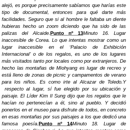
alejó, es porque precisamente sabíamos que harías este
tipo de documental, entonces para qué darte más
facilidades. Seguro que si al hombre le faltaba un diente
hubieras hecho un zoom diciendo que ha sido de las
palizas del Alcaide.
Punto nº 13
Minuto 16. Lugar
inaccesible de Corea.
Lo que intentas mostrar como un
lugar inaccesible en el ‘Palacio de Exhibición
Internacional’ o de los regalos, es uno de los lugares
más visitados tanto por locales como por extranjeros. De
hecho las montañas de Miohyang es lugar de recreo y
está lleno de zonas de picnic y campamentos de verano
para los niños. Es como irte al Alcazar de Toledo.
Y
respecto al lugar, sí fue elegido por su ubicación y
paisaje. El Líder Kim Il Sung dijo que los regalos que le
hacían no pertenecían a él, sino al pueblo. Y decidió
ponerlos en el museo para disfrute de todos, en concreto
en esas montañas por sus paisajes a los que dedicó una
famosa poesía.
Punto nº 14
Minuto 18. Lugar de