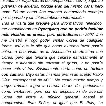
escapa un ‘Vaya mierda de compañeros’.
Les dije que se
pusieran de acuerdo, porque eran del mismo canal pero
tanto Edurne como Jon estaban contactando conmigo
por separado y sin intercambiarse información.
Tras la visita que preparé para informativos Telecinco,
me comunicaron en
Pyongyang
que no podría facilitar
más visados de prensa para periodistas
en 2007. Jon
me insistió y rogó poder visitar Corea de cualquier
forma, así que le dije que como extremo favor podría
unirse a una visita de la Asociación de Amistad con
Corea, pero que tendría que ceñirse estrictamente al
tiempo e itinerario sin retrasar al grupo, y no podría
hacer entrevistas. Básicamente sería como un
turista
con cámara
. Bajo estas mismas premisas aceptó Pablo
Díez, corresponsal de ABC.
Me costó mucho tiempo y
largos trámites lograr la entrada de los dos periodistas
como visitantes, pero por mi disposición de acercar
Corea del Norte al público general, acepté el
compromiso. Este Señor, al igual que El Pais, La