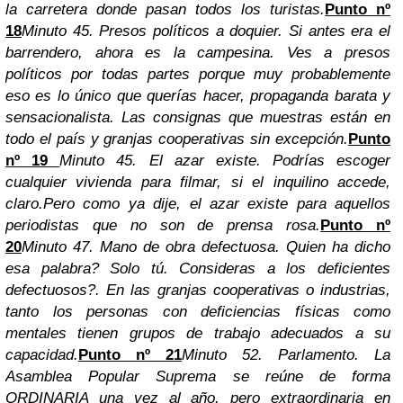
la carretera donde pasan todos los turistas.
Punto nº
18
Minuto 45. Presos políticos a doquier.
Si antes era el
barrendero, ahora es la campesina. Ves a presos
políticos por todas partes porque muy probablemente
eso es lo único que querías hacer, propaganda barata y
sensacionalista.
Las consignas que muestras están en
todo el país y granjas cooperativas sin excepción.
Punto
nº 19
Minuto 45. El azar existe.
Podrías escoger
cualquier vivienda para filmar, si el inquilino accede,
claro.
Pero como ya dije, el azar existe para aquellos
periodistas que no son de prensa rosa.
Punto nº
20
Minuto 47. Mano de obra defectuosa
.
Quien ha dicho
esa palabra? Solo tú. Consideras a los deficientes
defectuosos?. En las granjas cooperativas o industrias,
tanto los personas con deficiencias físicas como
mentales tienen grupos de trabajo adecuados a su
capacidad.
Punto nº 21
Minuto 52. Parlamento.
La
Asamblea Popular Suprema se reúne de forma
ORDINARIA una vez al año, pero extraordinaria en