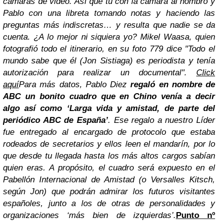
cámaras de video. Así que tú con la cámara al hombro y
Pablo con una libreta tomando notas y haciendo las
preguntas más indiscretas… y resulta que nadie se da
cuenta. ¿A lo mejor ni siquiera yo?
Mikel Waasa, quien
fotografió todo el itinerario, en su foto 779 dice "Todo el
mundo sabe que él (Jon Sistiaga) es periodista y tenía
autorización para realizar un documenta
l".
Click
aquí
Para más datos, Pablo Diez
regaló en nombre de
ABC un bonito cuadro que en Chino venía a decir
algo así como ‘Larga vida y amistad, de parte del
periódico ABC de España’
. Ese regalo a nuestro Líder
fue entregado al encargado de protocolo que estaba
rodeados de secretarios y ellos leen el mandarín, por lo
que desde tu llegada hasta los más altos cargos sabían
quien eras. A propósito, el cuadro será expuesto en el
Pabellón Internacional de Amistad (o Versalles Kitsch,
según Jon) que podrán admirar los futuros visitantes
españoles, junto a los de otras de personalidades y
organizaciones ‘más bien de izquierdas’.
Punto nº