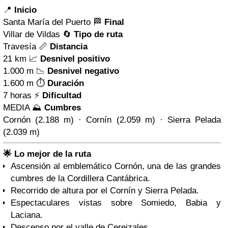
📍
Inicio
Santa María del Puerto 🏁
Final
Villar de Vildas 🔄
Tipo de ruta
Travesía 📏
Distancia
21 km 📈
Desnivel positivo
1.000 m 📉
Desnivel negativo
1.600 m ⏱️
Duración
7 horas ⚡
Dificultad
MEDIA
⛰️
Cumbres
Cornón (2.188 m) · Cornín (2.059 m) · Sierra Pelada
(2.039 m)
🌟 Lo mejor de la ruta
Ascensión al emblemático Cornón, una de las grandes
cumbres de la Cordillera Cantábrica.
Recorrido de altura por el Cornín y Sierra Pelada.
Espectaculares vistas sobre Somiedo, Babia y
Laciana.
Descenso por el valle de Cereizales.