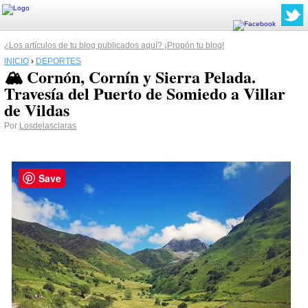
¿Los artículos de tu blog publicados aquí? ¡Propón tu blog!
INICIO
›
DEPORTES
🏔️ Cornón, Cornín y Sierra Pelada.
Travesía del Puerto de Somiedo a Villar
de Vildas
Por
Losdelasclaras
Save