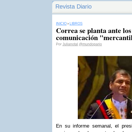
Revista Diario
INICIO
›
LIBROS
Correa se planta ante lo
comunicación "mercantil
Por
Julianotal
@mundopario
En su informe semanal, el pres