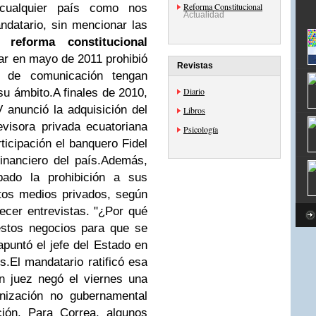
Reforma Constitucional
a cualquier país como nos
Actualidad
ndatario, sin mencionar las
a
reforma constitucional
ar en mayo de 2011 prohibió
Revistas
 de comunicación tengan
Diario
su ámbito.
A finales de 2010,
 anunció la adquisición del
Libros
visora privada ecuatoriana
Psicología
ticipación el banquero Fidel
financiero del país.
Además,
ábado la prohibición a sus
tos medios privados, según
recer entrevistas.
"¿Por qué
estos negocios para que se
apuntó el jefe del Estado en
s.
El mandatario ratificó esa
n juez negó el viernes una
anización no gubernamental
ción.
Para Correa, algunos