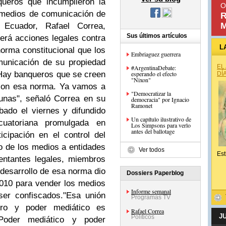
queros que incumplieron la
O
 medios de comunicación de
R
M
 Ecuador, Rafael Correa,
Sus últimos artículos
rá acciones legales contra
L
orma constitucional que los
Embriaguez guerrera
municación de su propiedad
EL
#ArgentinaDebate:
Hay banqueros que se creen
esperando el efecto
DÍ
"Nixon"
con esa norma. Ya vamos a
"Democratizar la
tunas", señaló Correa en su
democracia" por Ignacio
Ramonet
ado el viernes y difundido
Un capítulo ilustrativo de
cuatoriana promulgada en
Los Simpsons para verlo
antes del ballotage
icipación en el control del
nio de los medios a entidades
Ver todos
Est
entantes legales, miembros
desarrollo de esa norma dio
Dossiers Paperblog
2010 para vender los medios
Informe semanal
ser confiscados.
"Esa unión
Programas TV
iero y poder mediático es
Rafael Correa
J
Políticos
 Poder mediático y poder