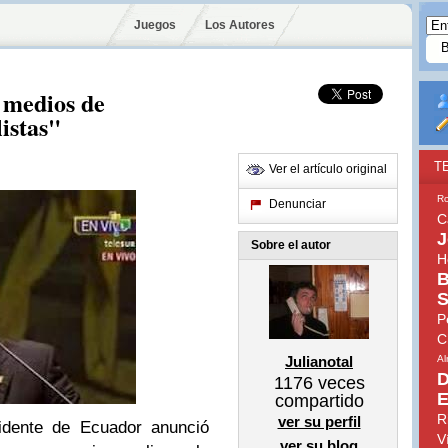
Juegos
Los Autores
s medios de
istas"
T
Ver el artículo original
Ro
Denunciar
C
J
Sobre el autor
H
B
S
P
C
Julianotal
A
D
1176
veces
E
compartido
R
ver su perfil
idente de Ecuador anunció
V
ver su blog