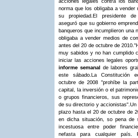
acciones legales contra los ban
norma que los obligaba a vender
su propiedad.
El presidente de
aseguró que su gobierno emprende
banqueros que incumplieron una n
obligaba a vender medios de co
antes del 20 de octubre de 2010.
"
muy sabidos y no han cumplido 
iniciar las acciones legales opor
informe semanal
de labores grab
este sábado.
La Constitución e
octubre de 2008 "prohíbe la part
capital, la inversión o el patrimo
o grupos financieros, sus repres
de su directorio y accionistas".
Un 
plazo hasta el 20 de octubre de 
en dicha situación, so pena de 
incestuosa entre poder financ
nefasta para cualquier país.