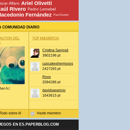
Ariel Olivetti
scar Alfaro
aúl Rivero
Pedro Lemebel
acedonio Fernández
Paul Auster
A COMUNIDAD DIARIO
 AUTOR DEL
TOP MIEMBROS
A
Cristina Sanjosé
3902196 pt
cupcakeshermosos
2427265 pt
Roos
2094286 pt
her A.l.
davidsaparicio
1643615 pt
Todo sobre él
Hazte miembro
UEGOS EN ES.PAPERBLOG.COM