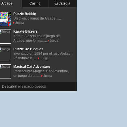
Arcade
Casino
Estrategia
Puzzle Bobble
Un clásico juego de Arcade. ......
Juega
Karate Blazers
Karate Blazers es un juego de
Arcade, que forma......
Juega
Puzzle De Bloques
Inventado en 1984 por el ruso Alekséi
Pázhitnov, e......
Juega
Magical Cat Adventure
Redescubre Magical Cat Adventure,
un juego de la......
Juega
Descubrir el espacio Juegos