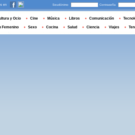
s en
Seudónimo
Contraseña
ltura y Ocio
Cine
Música
Libros
Comunicación
Tecnol
n Femenino
Sexo
Cocina
Salud
Ciencia
Viajes
Ten