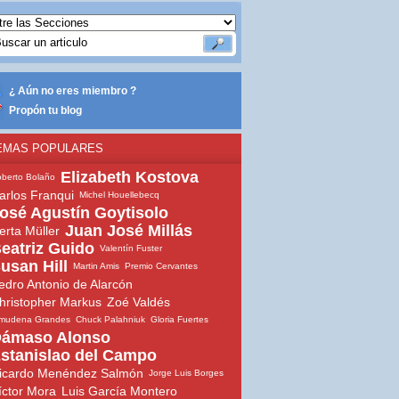
¿ Aún no eres miembro ?
Propón tu blog
EMAS POPULARES
Elizabeth Kostova
berto Bolaño
arlos Franqui
Michel Houellebecq
osé Agustín Goytisolo
Juan José Millás
erta Müller
eatriz Guido
Valentín Fuster
usan Hill
Martin Amis
Premio Cervantes
edro Antonio de Alarcón
hristopher Markus
Zoé Valdés
lmudena Grandes
Chuck Palahniuk
Gloria Fuertes
ámaso Alonso
stanislao del Campo
icardo Menéndez Salmón
Jorge Luis Borges
íctor Mora
Luis García Montero