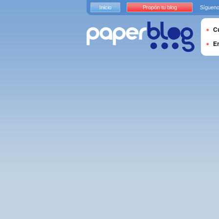
Inicio
Propón tu blog
Sígueno
Cu
E