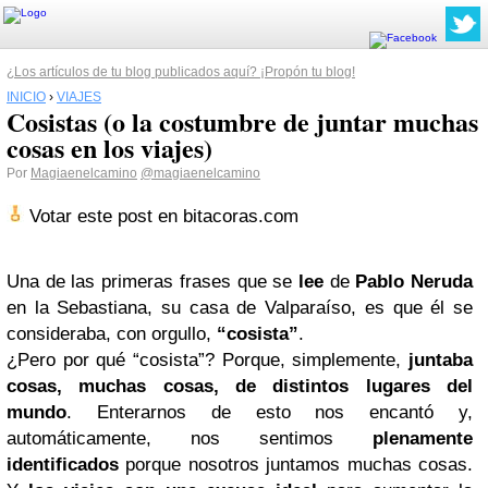
¿Los artículos de tu blog publicados aquí? ¡Propón tu blog!
INICIO
›
VIAJES
Cosistas (o la costumbre de juntar muchas
cosas en los viajes)
Por
Magiaenelcamino
@magiaenelcamino
Votar este post en bitacoras.com
Una de las primeras frases que se
lee
de
Pablo Neruda
en la Sebastiana, su casa de Valparaíso, es que él se
consideraba, con orgullo,
“cosista”
.
¿Pero por qué “cosista”? Porque, simplemente,
juntaba
cosas, muchas cosas, de distintos lugares del
mundo
. Enterarnos de esto nos encantó y,
automáticamente, nos sentimos
plenamente
identificados
porque nosotros juntamos muchas cosas.