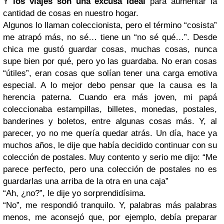
Y
los viajes son una excusa ideal
para aumentar la
cantidad de cosas en nuestro hogar.
Algunos lo llaman coleccionista, pero el término “cosista”
me atrapó más, no sé… tiene un “no sé qué…”. Desde
chica me gustó guardar cosas, muchas cosas, nunca
supe bien por qué, pero yo las guardaba. No eran cosas
“útiles”, eran cosas que solían tener una carga emotiva
especial. A lo mejor debo pensar que la causa es la
herencia paterna. Cuando era más joven, mi papá
coleccionaba estampillas, billetes, monedas, postales,
banderines y boletos, entre algunas cosas más. Y, al
parecer, yo no me quería quedar atrás. Un día, hace ya
muchos años, le dije que había decidido continuar con su
colección de postales. Muy contento y serio me dijo: “Me
parece perfecto, pero una colección de postales no es
guardarlas una arriba de la otra en una caja”
“Ah, ¿no?”, le dije yo sorprendidísima.
“No”, me respondió tranquilo. Y, palabras más palabras
menos, me aconsejó que, por ejemplo, debía preparar