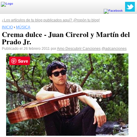
¿Los artículos de tu blog publicados aquí? ¡Propón tu blog!
INICIO
›
MÚSICA
Crema dulce - Juan Cirerol y Martín del
Prado Jr.
Publicado el 26 febrero 2011 por
Amo Descubrir Canciones
@adcanciones
Save