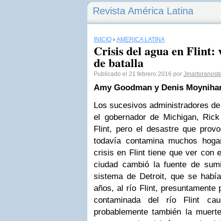
Revista América Latina
INICIO
›
AMÉRICA LATINA
Crisis del agua en Flint: 
de batalla
Publicado el 21 febrero 2016 por
Jmartoranost
Amy Goodman y Denis Moyniha
Los sucesivos administradores de
el gobernador de Michigan, Ric
Flint, pero el desastre que prov
todavía contamina muchos hogar
crisis en Flint tiene que ver con 
ciudad cambió la fuente de sumi
sistema de Detroit, que se hab
años, al río Flint, presuntamente 
contaminada del río Flint c
probablemente también la muerte