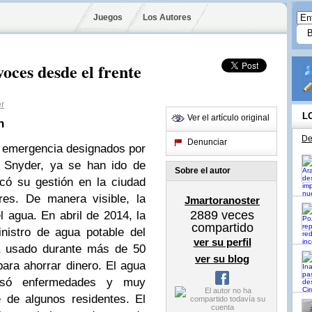
Juegos
Los Autores
voces desde el frente
er
L
Ver el artículo original
n
De
Denunciar
 emergencia designados por
k Snyder, ya se han ido de
Sobre el autor
ocó su gestión en la ciudad
es. De manera visible, la
Jmartoranoster
2889
veces
el agua. En abril de 2014, la
compartido
nistro de agua potable del
ver su perfil
ía usado durante más de 50
ver su blog
para ahorrar dinero. El agua
ausó enfermedades y muy
 de algunos residentes. El