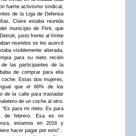
on fuerte activismo sindical,
entes de la Liga de Defensa
ías, Claire estaba reunida
el municipio de Flint, que
troit, justo frente al límite
taban reunidos se les acercó
aba visiblemente alterada,
impia para su nieto recién
e las participantes de la
ababa de comprar para ella
 coche. Estas dos mujeres,
 igual que el 60% de los
ío de la calle para trasladar
aletero de un coche al otro.
“Es para mi nieto. Es para
is de febrero. Esa es mi
enza, estamos en 2016 y
iere hacer pagar por esto”.