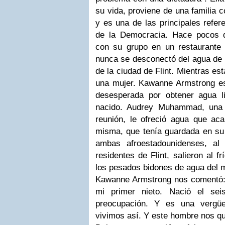
su vida, proviene de una familia c
y es una de las principales refer
de la Democracia. Hace pocos d
con su grupo en un restaurante d
nunca se desconectó del agua de De
de la ciudad de Flint. Mientras es
una mujer. Kawanne Armstrong est
desesperada por obtener agua l
nacido. Audrey Muhammad, una d
reunión, le ofreció agua que ac
misma, que tenía guardada en su
ambas afroestadounidenses, al
residentes de Flint, salieron al fr
los pesados bidones de agua del m
Kawanne Armstrong nos comentó: 
mi primer nieto. Nació el se
preocupación. Y es una vergü
vivimos así. Y este hombre nos qu