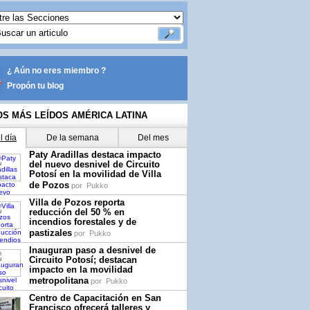
¿ Aún no eres miembro ?
Propón tu blog
OS MÁS LEÍDOS AMÉRICA LATINA
l día
De la semana
Del mes
Paty Aradillas destaca impacto
del nuevo desnivel de Circuito
Potosí en la movilidad de Villa
de Pozos
por
Pukko
Villa de Pozos reporta
reducción del 50 % en
incendios forestales y de
pastizales
por
Pukko
Inauguran paso a desnivel de
Circuito Potosí; destacan
impacto en la movilidad
metropolitana
por
Pukko
Centro de Capacitación en San
Francisco ofrecerá talleres y