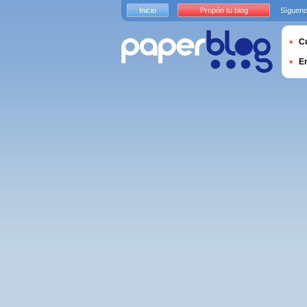
Inicio
Propón tu blog
Sígueno
Cu
E