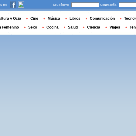
s en
Seudónimo
Contraseña
ltura y Ocio
Cine
Música
Libros
Comunicación
Tecnol
n Femenino
Sexo
Cocina
Salud
Ciencia
Viajes
Ten