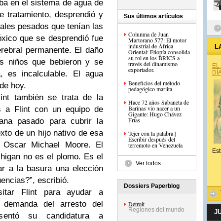
aba en el sistema de agua de
de tratamiento, desprendió y
Sus últimos artículos
tales pesados que tenían las
Columna de Juan
óxico que se desprendió fue
Martorano 577: El motor
industrial de África
L
rebral permanente. El daño
Oriental: Etiopía consolida
su rol en los BRICS a
os niños que bebieron y se
través del dinamismo
EL
exportador.
 es incalculable. El agua
DÍ
Beneficios del método
 de hoy.
pedagógico mariita
int también se trata de la
Hace 72 años Sabaneta de
Barinas vio nacer a un
s a Flint con un equipo de
Gigante: Hugo Chávez
Frías
na pasado para cubrir la
xto de un hijo nativo de esa
Tejer con la palabra |
Escribir después del
l Oscar Michael Moore. El
terremoto en Venezuela
Est
higan no es el plomo. Es el
Ver todos
r a la basura una elección
ncias?”, escribió.
Dossiers Paperblog
itar Flint para ayudar a
n demanda del arresto del
Detroit
Regiones del mundo
J
sentó su candidatura a