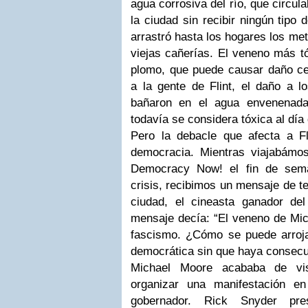
agua corrosiva del río, que circul
la ciudad sin recibir ningún tipo 
arrastró hasta los hogares los me
viejas cañerías. El veneno más t
plomo, que puede causar daño ce
a la gente de Flint, el daño a l
bañaron en el agua envenenada,
todavía se considera tóxica al día
Pero la debacle que afecta a Fl
democracia. Mientras viajabámo
Democracy Now! el fin de sema
crisis, recibimos un mensaje de te
ciudad, el cineasta ganador de
mensaje decía: “El veneno de Mic
fascismo. ¿Cómo se puede arroja
democrática sin que haya consecue
Michael Moore acababa de vis
organizar una manifestación e
gobernador. Rick Snyder pre