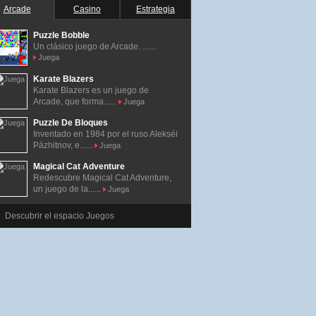
Arcade
Casino
Estrategia
Puzzle Bobble
Un clásico juego de Arcade. ......
Juega
Karate Blazers
Karate Blazers es un juego de
Arcade, que forma......
Juega
Puzzle De Bloques
Inventado en 1984 por el ruso Alekséi
Pázhitnov, e......
Juega
Magical Cat Adventure
Redescubre Magical Cat Adventure,
un juego de la......
Juega
Descubrir el espacio Juegos