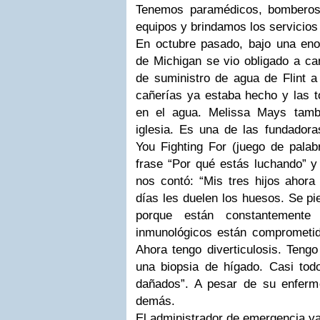
Tenemos paramédicos, bomberos
equipos y brindamos los servicios
En octubre pasado, bajo una eno
de Michigan se vio obligado a ca
de suministro de agua de Flint a 
cañerías ya estaba hecho y las to
en el agua. Melissa Mays tamb
iglesia. Es una de las fundadora
You Fighting For (juego de palabr
frase “Por qué estás luchando” y 
nos contó: “Mis tres hijos ahora
días les duelen los huesos. Se p
porque están constantemente
inmunológicos están comprometid
Ahora tengo diverticulosis. Tengo
una biopsia de hígado. Casi tod
dañados”. A pesar de su enferm
demás.
El administrador de emergencia ya 