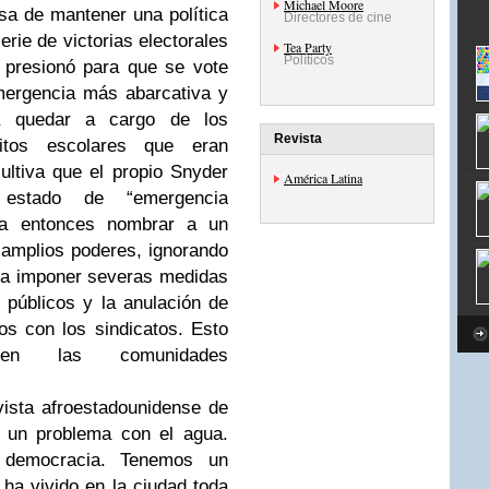
Michael Moore
a de mantener una política
Directores de cine
erie de victorias electorales
Tea Party
Políticos
 presionó para que se vote
mergencia más abarcativa y
ra quedar a cargo de los
Revista
ritos escolares que eran
ultiva que el propio Snyder
América Latina
estado de “emergencia
ía entonces nombrar a un
amplios poderes, ignorando
ara imponer severas medidas
 públicos y la anulación de
os con los sindicatos. Esto
 en las comunidades
vista afroestadounidense de
o un problema con el agua.
democracia. Tenemos un
 ha vivido en la ciudad toda