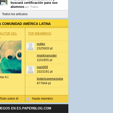
buscará certificación para sus
alumnos
por
Pukko
Todos los artículos
A COMUNIDAD AMÉRICA LATINA
 AUTOR DEL
TOP MIEMBROS
A
pukko
2325920 pt
jmartoranoster
1101855 pt
ivan009
1023191 pt
her A.l.
botanicavenezuela
877844 pt
Todo sobre él
Hazte miembro
UEGOS EN ES.PAPERBLOG.COM