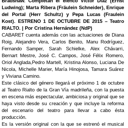
Bradshaw. Completan el elenco Víctor Díaz (Ernst
Ludwing); Marta Ribera (Fräulein Schneider), Enrique
del Portal (Herr Schultz) y Pepa Lucas (Fraulein
Kost). ESTRENO 1 DE OCTUBRE DE 2015 – Teatro
RIALTO. | Por Cristina Hernández (NdP)
CABARET cuenta además con las actuaciones de Diana
Roig, Alejandro Vera, Carlos Benito, Manu Rodríguez,
Fernando Samper, Sarah Schielke, Alex Chávarri,
Bernart Mestre, José C. Campos, José Félix Romero,
Oriol Anglada,Pedro Martell, Kristina Alonso, Luciana De
Nicola, Michelle Marier, María Hinojosa, Tamara Suárez
y Viviana Camino.
Este clásico del género llegará el próximo 1 de octubre
al Teatro Rialto de la Gran Vía madrileña, con la puesta
en escena más espectacular, ambiciosa y original que se
haya visto desde su creación y que incluye la reforma
del escenario del teatro para llevar a cabo ésta
producción.
Es la versión original con la que se estrenó el musical