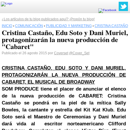
¿Los artículos de tu blog publicados aquí? ¡Propón tu blog!
INICIO
›
COMUNICACIÓN
›
PUBLICIDAD Y MARKETING
›
CRISTINA CASTAÑO
Cristina Castaño, Edu Soto y Dani Muriel,
protagonizarán la nueva producción de
"Cabaret"
Publicado el 26 agosto 2015 por
Coverset
@Cover_Set
CRISTINA CASTAÑO, EDU SOTO Y DANI MURIEL,
PROTAGONIZARÁN LA NUEVA PRODUCCIÓN DE
CABARET, EL MUSICAL DE BROADWAY
SOM PRODUCE tiene el placer de anunciar el elenco
de la nueva producción de CABARET: Cristina
Castaño se pondrá en la piel de la mítica Sally
Bowles, la cantante y estrella del Kit Kat Klub. Edu
Soto será el Maestro de Ceremonias y Dani Muriel
dará vida al escritor norteamericano Clifford