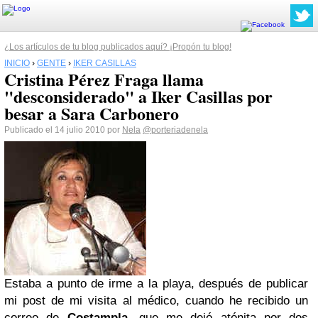
¿Los artículos de tu blog publicados aquí? ¡Propón tu blog!
INICIO
›
GENTE
›
IKER CASILLAS
Cristina Pérez Fraga llama
"desconsiderado" a Iker Casillas por
besar a Sara Carbonero
Publicado el 14 julio 2010 por
Nela
@porteriadenela
Estaba a punto de irme a la playa, después de publicar
mi post de mi visita al médico, cuando he recibido un
correo de
Costampla,
que me dejó atónita por dos