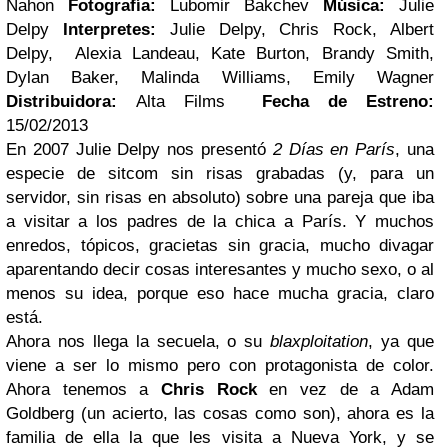
Nahon
Fotografía:
Lubomir Bakchev
Música:
Julie
Delpy
Interpretes:
Julie Delpy, Chris Rock, Albert
Delpy, Alexia Landeau, Kate Burton, Brandy Smith,
Dylan Baker, Malinda Williams, Emily Wagner
Distribuidora:
Alta Films
Fecha de Estreno:
15/02/2013
En 2007 Julie Delpy nos presentó
2 Días en París
, una
especie de sitcom sin risas grabadas (y, para un
servidor, sin risas en absoluto) sobre una pareja que iba
a visitar a los padres de la chica a París. Y muchos
enredos, tópicos, gracietas sin gracia, mucho divagar
aparentando decir cosas interesantes y mucho sexo, o al
menos su idea, porque eso hace mucha gracia, claro
está.
Ahora nos llega la secuela, o su
blaxploitation
, ya que
viene a ser lo mismo pero con protagonista de color.
Ahora tenemos a
Chris Rock
en vez de a Adam
Goldberg (un acierto, las cosas como son), ahora es la
familia de ella la que les visita a Nueva York, y se