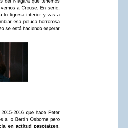
as del Niágara que tenemos
 vemos a Crouse. En serio,
a tu tigresa interior y vas a
ambiar esa peluca horrorosa
zo se está haciendo esperar
r 2015-2016 que hace Peter
os a lo Bertín Osborne pero
cia en actitud pasota/zen
,