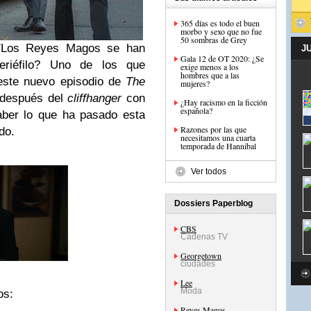
365 días es todo el buen
morbo y sexo que no fue
50 sombras de Grey
l/Los Reyes Magos se han
J
Gala 12 de OT 2020: ¿Se
eriéfilo? Uno de los que
exige menos a los
hombres que a las
 este nuevo episodio de
The
mujeres?
s después del
cliffhanger
con
¿Hay racismo en la ficción
española?
aber lo que ha pasado esta
Razones por las que
do.
necesitamos una cuarta
temporada de Hannibal
Ver todos
Dossiers Paperblog
CBS
Cadenas TV
Georgetown
ciudades
Lee
Moda
os:
Reyes Magos