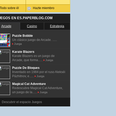
Todo sobre él
Hazte miembro
UEGOS EN ES.PAPERBLOG.COM
Arcade
Casino
Estrategia
Puzzle Bobble
Un clásico juego de Arcade. ......
Juega
Karate Blazers
Karate Blazers es un juego de
Arcade, que forma......
Juega
Puzzle De Bloques
Inventado en 1984 por el ruso Alekséi
Pázhitnov, e......
Juega
Magical Cat Adventure
Redescubre Magical Cat Adventure,
un juego de la......
Juega
Descubrir el espacio Juegos