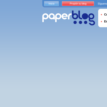
Inicio
Propón tu blog
Sígueno
Cu
E