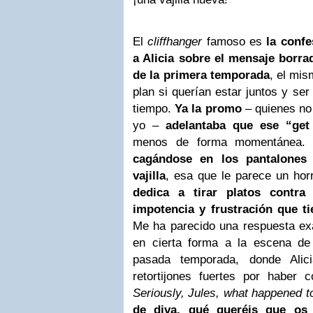
El
cliffhanger
famoso es
la confe
a Alicia sobre el mensaje borrad
de la primera temporada
, el mis
plan si querían estar juntos y se
tiempo.
Ya la promo
– quienes no
yo –
adelantaba que ese “get 
menos de forma momentánea
cagándose en los pantalones 
vajilla
, esa que le parece un hor
dedica a tirar platos contra
impotencia y frustración que t
Me ha parecido una respuesta e
en cierta forma a la escena de
pasada temporada, donde Alic
retortijones fuertes por haber 
Seriously, Jules, what happened t
de diva, qué queréis que os 