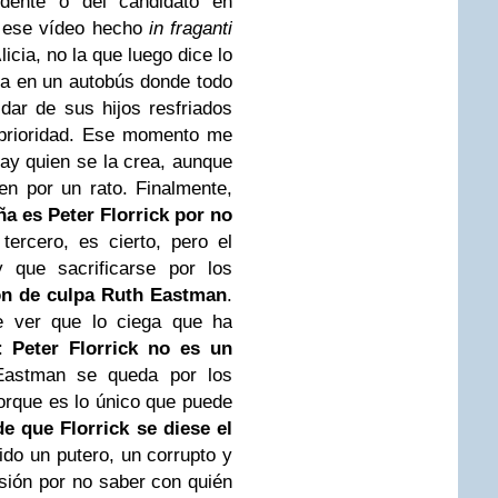
idente o del candidato en
n ese vídeo hecho
in fraganti
icia, no la que luego dice lo
da en un autobús donde todo
idar de sus hijos resfriados
 prioridad. Ese momento me
ay quien se la crea, aunque
en por un rato. Finalmente,
a es Peter Florrick por no
 tercero, es cierto, pero el
 que sacrificarse por los
ón de culpa Ruth Eastman
.
le ver que lo ciega que ha
o:
Peter Florrick no es un
Eastman se queda por los
orque es lo único que puede
 que Florrick se diese el
sido un putero, un corrupto y
sión por no saber con quién