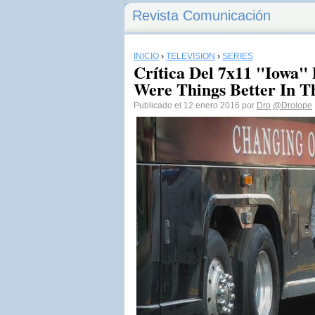
Revista Comunicación
INICIO
›
TELEVISIÓN
›
SERIES
Crítica Del 7x11 "Iowa"
Were Things Better In 
Publicado el 12 enero 2016 por
Dro
@Drolope