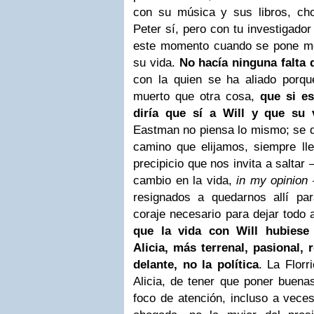
con su música y sus libros, ch
Peter sí, pero con tu investigador
este momento cuando se pone mel
su vida.
No hacía ninguna falta q
con la quien se ha aliado porqu
muerto que otra cosa,
que si e
diría que sí a Will y que su 
Eastman no piensa lo mismo; se d
camino que elijamos, siempre l
precipicio que nos invita a saltar
cambio en la vida,
in
my opinion
–
resignados a quedarnos allí pa
coraje necesario para dejar todo 
que la vida con Will hubiese
Alicia, más terrenal, pasional, 
delante, no la política
. La Florr
Alicia, de tener que poner buena
foco de atención, incluso a veces