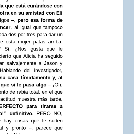
da que está curándose con
otra en su amistad con Eli
igos –,
pero esa forma de
ncer
, al igual que tampoco
da dos por tres para dar un
e esta mujer patas arriba.
 Sí. ¿Nos gusta que le
ierto que Alicia ha seguido
rar salvajemente a Jason y
blando del investigador,
su casa tímidamente y, al
 que si le pasa algo
– ¡Oh,
to de rabia total, en el que
 actitud muestra más tarde,
ERFECTO para tirarse a
!” definitivo
. PERO NO,
ue hay cosas que le suden
al y pronto –, parece que