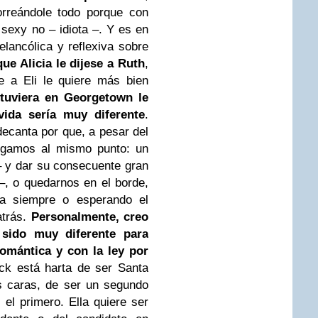
orreándole todo porque con
 sexy no – idiota –. Y es en
ancólica y reflexiva sobre
ue Alicia le dijese a Ruth
,
e a Eli le quiere más bien
stuviera en Georgetown le
vida sería muy diferente
.
ecanta por que, a pesar del
legamos al mismo punto: un
 – y dar su consecuente gran
, o quedarnos en el borde,
ra siempre o esperando el
atrás.
Personalmente, creo
 sido muy diferente para
romántica y con la ley por
ick está harta de ser Santa
s caras, de ser un segundo
 el primero. Ella quiere ser