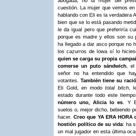
abogada, no la mujer del pres
cuestión. La mujer que vemos e
hablando con Eli es la verdadera Al
bien que se lo está pasando meti
le da igual pero que preferiría cu
porque es madre y ellos son su
ha llegado a dar asco porque no h
los cazurros de Iowa sí lo hicies
quien se carga su propia campañ
comerse un puto sándwich
, el
señor no ha entendido que hay
votantes.
También tiene su raci
Eli Gold, en modo
total bitch
, 
estado durante todo este tiemp
número uno, Alicia lo es
. Y 
suelos o, mejor dicho, bebiendo p
hacer.
Creo que YA ERA HORA de
hostión político de su vida
: ha 
un mal jugador en esta última oca