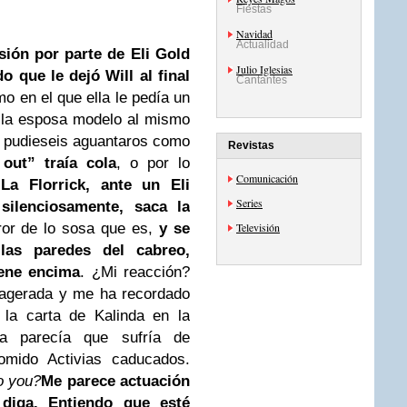
Fiestas
Navidad
Actualidad
sión por parte de Eli Gold
Julio Iglesias
o que le dejó Will al final
Cantantes
mo en el que ella le pedía un
r la esposa modelo al mismo
 pudieseis aguantaros como
Revistas
out” traía cola
, o por lo
Comunicación
.
La Florrick, ante un Eli
Series
silenciosamente, saca la
ror de lo sosa que es,
y se
Televisión
 las paredes del cabreo,
iene encima
. ¿Mi reacción?
xagerada y me ha recordado
 la carta de Kalinda en la
ia parecía que sufría de
comido Activias caducados.
o you?
Me parece actuación
diga. Entiendo que esté