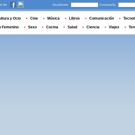
s en
Seudónimo
Contraseña
ltura y Ocio
Cine
Música
Libros
Comunicación
Tecnol
n Femenino
Sexo
Cocina
Salud
Ciencia
Viajes
Ten