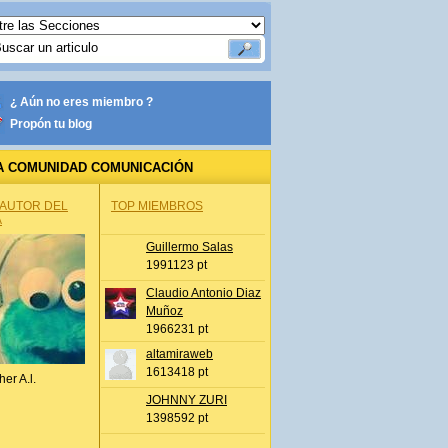
¿ Aún no eres miembro ?
Propón tu blog
A COMUNIDAD COMUNICACIÓN
 AUTOR DEL
TOP MIEMBROS
A
Guillermo Salas
1991123 pt
Claudio Antonio Diaz
Muñoz
1966231 pt
altamiraweb
1613418 pt
her A.l.
JOHNNY ZURI
1398592 pt