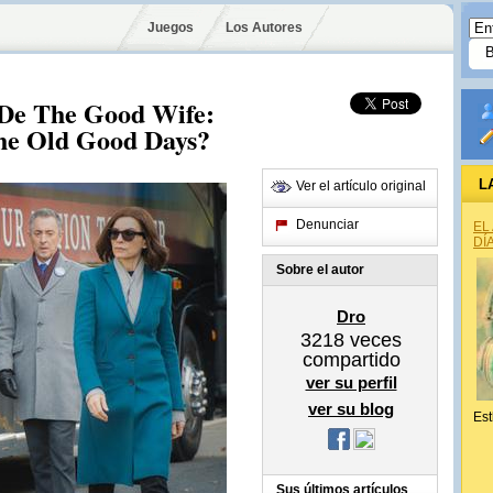
Juegos
Los Autores
 De The Good Wife:
The Old Good Days?
L
Ver el artículo original
Denunciar
EL
DÍ
Sobre el autor
Dro
3218
veces
compartido
ver su perfil
ver su blog
Est
Sus últimos artículos