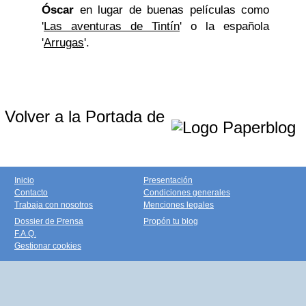
Óscar
en lugar de buenas películas como
'
Las aventuras de Tintín
' o la española
'
Arrugas
'.
Volver a la Portada de
Inicio
Presentación
Contacto
Condiciones generales
Trabaja con nosotros
Menciones legales
Dossier de Prensa
Propón tu blog
F.A.Q.
Gestionar cookies