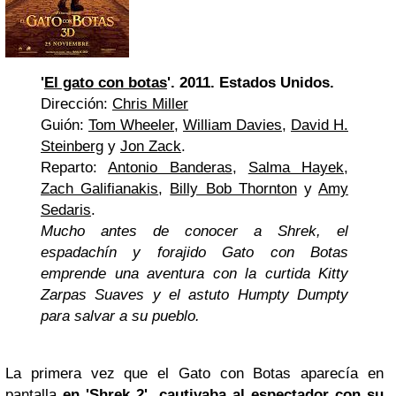
'
El gato con botas
'. 2011. Estados Unidos.
Dirección:
Chris Miller
Guión:
Tom Wheeler
,
William Davies
,
David H.
Steinberg
y
Jon Zack
.
Reparto:
Antonio Banderas
,
Salma Hayek
,
Zach Galifianakis
,
Billy Bob Thornton
y
Amy
Sedaris
.
Mucho antes de
conocer
a Shrek, el
espadachín y forajido Gato con Botas
emprende una aventura con la curtida Kitty
Zarpas Suaves y el astuto Humpty Dumpty
para salvar a su pueblo.
La primera vez que el Gato con Botas aparecía en
pantalla
en 'Shrek 2', cautivaba al espectador con su