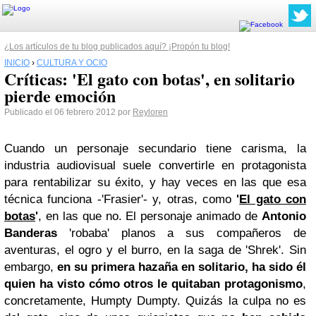
¿Los artículos de tu blog publicados aquí? ¡Propón tu blog!
INICIO
›
CULTURA Y OCIO
Críticas: 'El gato con botas', en solitario
pierde emoción
Publicado el 06 febrero 2012 por
Reyloren
Cuando un personaje secundario tiene carisma, la
industria audiovisual suele convertirle en protagonista
para rentabilizar su éxito, y hay veces en las que esa
técnica funciona -'Frasier'- y, otras, como
'
El gato con
botas
'
, en las que no. El personaje animado de
Antonio
Banderas
'robaba' planos a sus compañeros de
aventuras, el ogro y el burro, en la saga de 'Shrek'. Sin
embargo,
en su primera hazaña en solitario, ha sido él
quien ha visto cómo otros le quitaban protagonismo
,
concretamente, Humpty Dumpty. Quizás la culpa no es