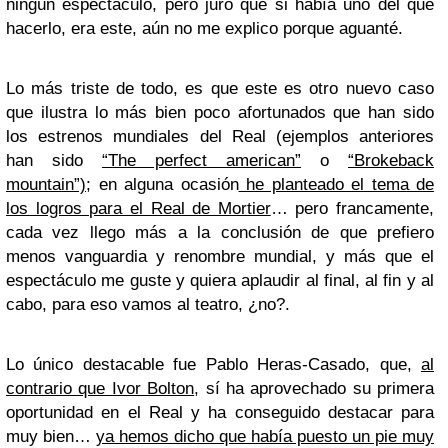
ningún espectáculo, pero juro que si había uno del que
hacerlo, era este, aún no me explico porque aguanté.
Lo más triste de todo, es que este es otro nuevo caso
que ilustra lo más bien poco afortunados que han sido
los estrenos mundiales del Real (ejemplos anteriores
han sido
“The perfect american”
o
“Brokeback
mountain”)
; en alguna ocasión
he planteado el tema de
los logros para el Real de Mortier
… pero francamente,
cada vez llego más a la conclusión de que prefiero
menos vanguardia y renombre mundial, y más que el
espectáculo me guste y quiera aplaudir al final, al fin y al
cabo, para eso vamos al teatro, ¿no?.
Lo único destacable fue Pablo Heras-Casado, que,
al
contrario que Ivor Bolton
, sí ha aprovechado su primera
oportunidad en el Real y ha conseguido destacar para
muy bien…
ya hemos dicho que había puesto un pie muy