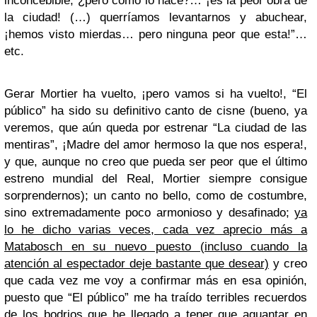
inconcebible, ¿pero como lo hace?… ¡es la peor obra de
la ciudad! (…) querríamos levantarnos y abuchear,
¡hemos visto mierdas… pero ninguna peor que esta!”…
etc.
Gerar Mortier ha vuelto, ¡pero vamos si ha vuelto!, “El
público” ha sido su definitivo canto de cisne (bueno, ya
veremos, que aún queda por estrenar “La ciudad de las
mentiras”, ¡Madre del amor hermoso la que nos espera!,
y que, aunque no creo que pueda ser peor que el último
estreno mundial del Real, Mortier siempre consigue
sorprendernos); un canto no bello, como de costumbre,
sino extremadamente poco armonioso y desafinado;
ya
lo he dicho varias veces, cada vez aprecio más a
Matabosch en su nuevo puesto (incluso cuando la
atención al espectador deje bastante que desear)
y creo
que cada vez me voy a confirmar más en esa opinión,
puesto que “El público” me ha traído terribles recuerdos
de los bodrios que he llegado a tener que aguantar en