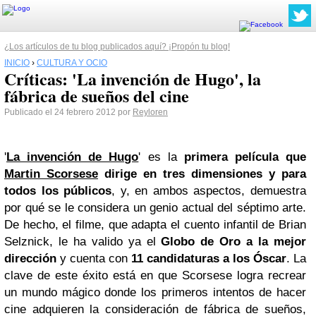
¿Los artículos de tu blog publicados aquí? ¡Propón tu blog!
INICIO
›
CULTURA Y OCIO
Críticas: 'La invención de Hugo', la
fábrica de sueños del cine
Publicado el 24 febrero 2012 por
Reyloren
'
La invención de Hugo
' es la
primera película que
Martin Scorsese
dirige en tres dimensiones y para
todos los públicos
, y, en ambos aspectos, demuestra
por qué se le considera un genio actual del séptimo arte.
De hecho, el filme, que adapta el cuento infantil de Brian
Selznick, le ha valido ya el
Globo de Oro a la mejor
dirección
y cuenta con
11 candidaturas a los Óscar
. La
clave de este éxito está en que Scorsese logra recrear
un mundo mágico donde los primeros intentos de hacer
cine adquieren la consideración de fábrica de sueños,