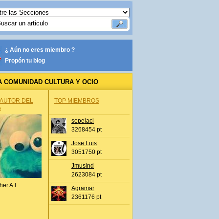
¿ Aún no eres miembro ?
Propón tu blog
A COMUNIDAD CULTURA Y OCIO
 AUTOR DEL
TOP MIEMBROS
A
sepelaci
3268454 pt
Jose Luis
3051750 pt
Jmusind
2623084 pt
her A.l.
Agramar
2361176 pt