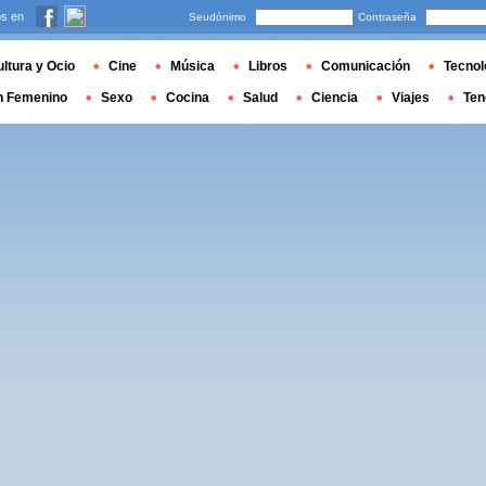
s en
Seudónimo
Contraseña
ltura y Ocio
Cine
Música
Libros
Comunicación
Tecnol
n Femenino
Sexo
Cocina
Salud
Ciencia
Viajes
Ten