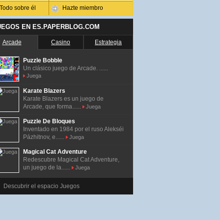
Todo sobre él
Hazte miembro
UEGOS EN ES.PAPERBLOG.COM
Arcade
Casino
Estrategia
Puzzle Bobble
Un clásico juego de Arcade. ......
Juega
Karate Blazers
Karate Blazers es un juego de
Arcade, que forma......
Juega
Puzzle De Bloques
Inventado en 1984 por el ruso Alekséi
Pázhitnov, e......
Juega
Magical Cat Adventure
Redescubre Magical Cat Adventure,
un juego de la......
Juega
Descubrir el espacio Juegos