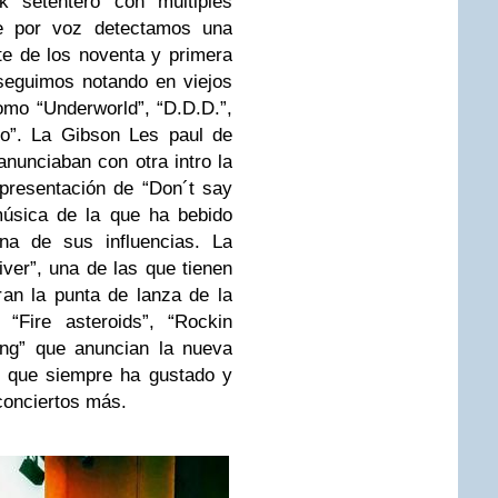
ck setentero con múltiples
ue por voz detectamos una
te de los noventa y primera
seguimos notando en viejos
omo “Underworld”, “D.D.D.”,
o”. La Gibson Les paul de
nunciaban con otra intro la
presentación de “Don´t say
música de la que ha bebido
na de sus influencias. La
ver”, una de las que tienen
ran la punta de lanza de la
 “Fire asteroids”, “Rockin
ing” que anuncian la nueva
o que siempre ha gustado y
onciertos más.