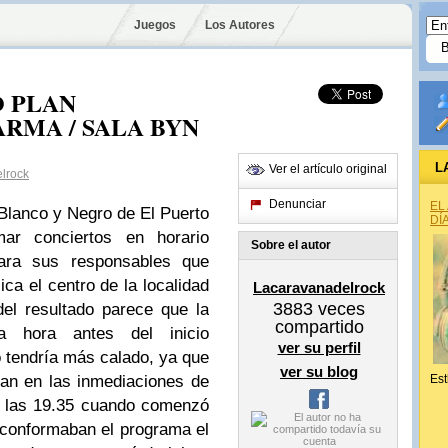
Juegos
Los Autores
O PLAN
RMA / SALA BYN
L
Ver el artículo original
lrock
Denunciar
EL
 Blanco y Negro de El Puerto
DÍ
ar conciertos en horario
Sobre el autor
para sus responsables que
ica el centro de la localidad
Lacaravanadelrock
3883
veces
del resultado parece que la
compartido
a hora antes del inicio
ver su perfil
 tendría más calado, ya que
ver su blog
an en las inmediaciones de
Est
 a las 19.35 cuando comenzó
 conformaban el programa el