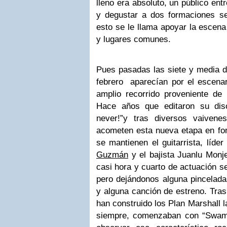
lleno era absoluto, un público ent
y degustar a dos formaciones se
esto se le llama apoyar la escena
y lugares comunes.
Pues pasadas las siete y media d
febrero aparecían por el escenar
amplio recorrido proveniente de
Hace años que editaron su disc
never!”y tras diversos vaiven
acometen esta nueva etapa en for
se mantienen el guitarrista, líd
Guzmán
y el bajista Juanlu Monj
casi hora y cuarto de actuación s
pero dejándonos alguna pincelada
y alguna canción de estreno. Tras 
han construido los Plan Marshall 
siempre, comenzaban con “Swam