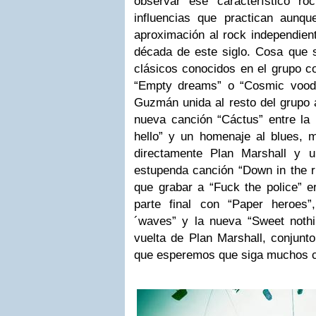
observar ese característico ro
influencias que practican aunq
aproximación al rock independien
década de este siglo. Cosa que 
clásicos conocidos en el grupo c
“Empty dreams” o “Cosmic vood
Guzmán unida al resto del grupo a
nueva canción “Cáctus” entre la 
hello” y un homenaje al blues, 
directamente Plan Marshall y u
estupenda canción “Down in the ri
que grabar a “Fuck the police” e
parte final con “Paper heroes”,
´waves” y la nueva “Sweet noth
vuelta de Plan Marshall, conjunt
que esperemos que siga muchos c