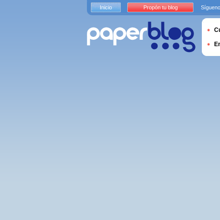
Inicio
Propón tu blog
Sígueno
Cu
E