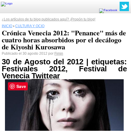
¿Los artículos de tu blog publicados aquí? ¡Propón tu blog!
INICIO
›
CULTURA Y OCIO
Crónica Venecia 2012: "Penance" más de
cuatro horas absorbidos por el decálogo
de Kiyoshi Kurosawa
Publicado el 30 agosto 2012 por
Fimin
30 de Agosto del 2012 | etiquetas:
Festivales 2012, Festival de
Venecia
Twittear
Save