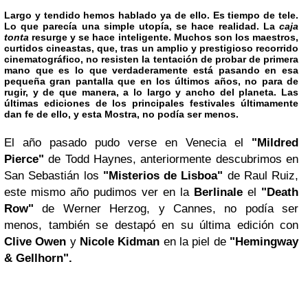
Largo y tendido hemos hablado ya de ello. Es tiempo de tele.
Lo que parecía una simple utopía, se hace realidad. La
caja
tonta
resurge y se hace inteligente. Muchos son los maestros,
curtidos cineastas, que, tras un amplio y prestigioso recorrido
cinematográfico, no resisten la tentación de probar de primera
mano que es lo que verdaderamente está pasando en esa
pequeña gran pantalla que en los últimos años, no para de
rugir, y de que manera, a lo largo y ancho del planeta. Las
últimas ediciones de los principales festivales últimamente
dan fe de ello, y esta
Mostra
, no podía ser menos.
El año pasado pudo verse en Venecia el
"Mildred
Pierce"
de Todd Haynes, anteriormente descubrimos en
San Sebastián los
"Misterios de Lisboa"
de Raul Ruiz,
este mismo año pudimos ver en la
Berlinale
el
"Death
Row"
de Werner Herzog, y Cannes, no podía ser
menos, también se destapó en su última edición con
Clive Owen
y
Nicole Kidman
en la piel de
"Hemingway
& Gellhorn".