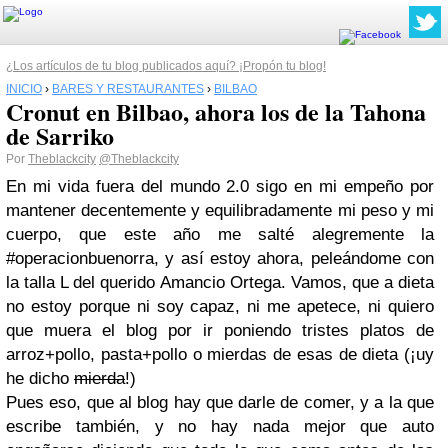
¿Los artículos de tu blog publicados aquí? ¡Propón tu blog!
INICIO
›
BARES Y RESTAURANTES
›
BILBAO
Cronut en Bilbao, ahora los de la Tahona
de Sarriko
Por
Theblackcity
@Theblackcity
E
n mi vida fuera del mundo 2.0 sigo en mi empeño por
mantener decentemente y equilibradamente mi peso y mi
cuerpo, que este año me salté alegremente la
#operacionbuenorra, y así estoy ahora, peleándome con
la talla L del querido Amancio Ortega. Vamos, que a dieta
no estoy porque ni soy capaz, ni me apetece, ni quiero
que muera el blog por ir poniendo tristes platos de
arroz+pollo, pasta+pollo o mierdas de esas de dieta (¡uy
he dicho
mierda
!)
Pues eso, que al blog hay que darle de comer, y a la que
escribe también, y no hay nada mejor que auto