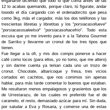
engañarse diciendo que todo lo que coma antes de las
12 lo acabas quemando, porque claro, tú figurate, andar
tooodo el día cargando con el ordenadorcito que pesa
como 3kg, más el cargador, más los dos teléfonos y las
trescientas libretas y libretitas y los "
porsiacasollueve
"
"
porsiacasosaleelsol
" "
porsiacasohacefrio
". Todo esta
excusa que yo me invento para ir a la Tahona Gourmet
de Sarriko y llevarme un cronut de los tres tipos que
tienen.
Fue llegar a la ofi, y mis dos compis ponerse a hacer
café como locos (para ellos, yo no tomo, que me altero)
y sin darme cuenta ya tenian cada uno un trozo de
cronut. Chocolate, albaricoque y fresa, tres vicios
cortados en cachitos, que nos comimos sin apenas
hablar, para más tarde comentar lo buenos que estaban.
Me resultaron menos empalagosos y grasientos que los
de Urrestarazu, de los cuales mi preferido fue el de
caramelo, el resto, demasiado azúcar para mí. Sin duda,
por saludar a Eva y Rosana, y comerse una de estas