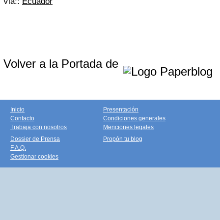
Via::
Ecuador
Volver a la Portada de
Inicio
Presentación
Contacto
Condiciones generales
Trabaja con nosotros
Menciones legales
Dossier de Prensa
Propón tu blog
F.A.Q.
Gestionar cookies