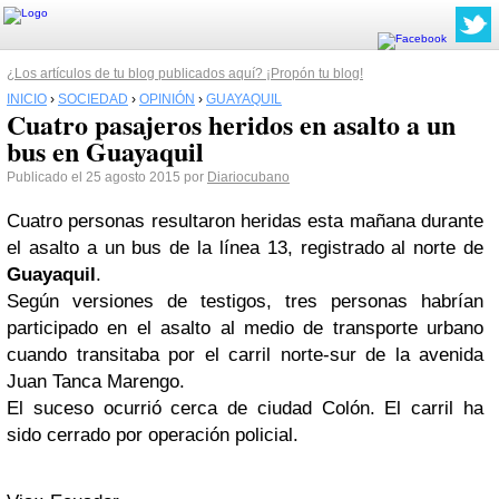
¿Los artículos de tu blog publicados aquí? ¡Propón tu blog!
INICIO
›
SOCIEDAD
›
OPINIÓN
›
GUAYAQUIL
Cuatro pasajeros heridos en asalto a un
bus en Guayaquil
Publicado el 25 agosto 2015 por
Diariocubano
Cuatro personas resultaron heridas esta mañana durante
el asalto a un bus de la línea 13, registrado al norte de
Guayaquil
.
Según versiones de testigos, tres personas habrían
participado en el asalto al medio de transporte urbano
cuando transitaba por el carril norte-sur de la avenida
Juan Tanca Marengo.
El suceso ocurrió cerca de ciudad Colón. El carril ha
sido cerrado por operación policial.