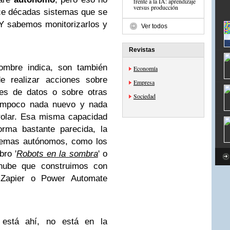
frente a la IA: aprendizaje
versus producción
ce décadas sistemas que se
Y sabemos monitorizarlos y
Ver todos
Revistas
ombre indica, son también
Economía
e realizar acciones sobre
Empresa
ses de datos o sobre otras
Sociedad
tampoco nada nuevo y nada
rolar. Esa misma capacidad
rma bastante parecida, la
stemas autónomos, como los
bro '
Robots en la sombra
' o
nube que construimos con
Zapier o Power Automate
o está ahí, no está en la