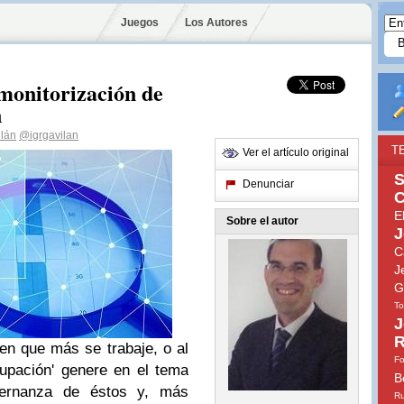
Juegos
Los Autores
monitorización de
n
ilán
@igrgavilan
T
Ver el artículo original
S
Denunciar
C
E
Sobre el autor
J
C
J
G
To
J
R
en que más se trabaje, o al
Fo
upación' genere en el tema
B
ernanza de éstos y, más
Ru