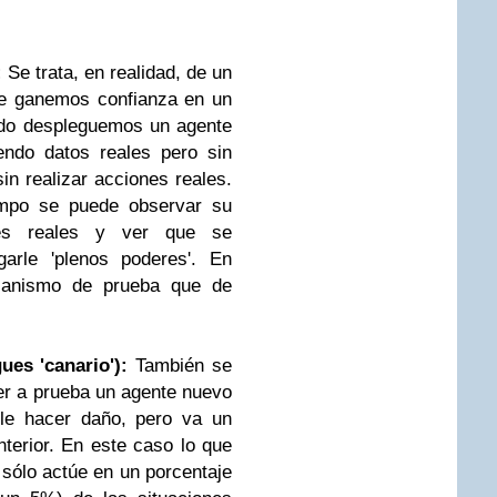
:
Se trata, en realidad, de un
ue ganemos confianza en un
ndo despleguemos un agente
endo datos reales pero sin
sin realizar acciones reales.
empo se puede observar su
nes reales y ver que se
arle 'plenos poderes'. En
canismo de prueba que de
es 'canario'):
También se
ner a prueba un agente nuevo
rle hacer daño, pero va un
terior. En este caso lo que
sólo actúe en un porcentaje