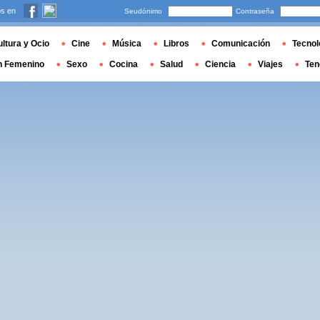
s en
Seudónimo
Contraseña
ltura y Ocio
Cine
Música
Libros
Comunicación
Tecnol
n Femenino
Sexo
Cocina
Salud
Ciencia
Viajes
Ten