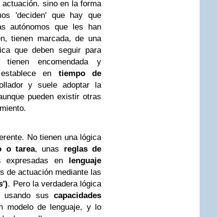
 actuación. sino en la forma
os 'deciden' que hay que
as autónomos que les han
en, tienen marcada, de una
gica que deben seguir para
e tienen encomendada y
e establece en
tiempo de
llador y suele adoptar la
aunque pueden existir otras
amiento.
erente. No tienen una lógica
o o tarea
, unas
reglas de
s expresadas en
lenguaje
s de actuación mediante las
s
')
. Pero la verdadera lógica
te usando sus
capacidades
 modelo de lenguaje, y lo