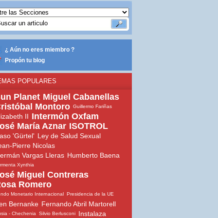
¿ Aún no eres miembro ?
Propón tu blog
EMAS POPULARES
un Planet
Miguel Cabanellas
ristóbal Montoro
Guillermo Fariñas
Intermón Oxfam
lizabeth II
osé María Aznar
ISOTROL
aso 'Gürtel'
Ley de Salud Sexual
ean-Pierre Nicolas
ermán Vargas Lleras
Humberto Baena
rmenta Xynthia
osé Miguel Contreras
osa Romero
ndo Monetario Internacional
Presidencia de la UE
en Bernanke
Fernando Abril Martorell
Instalaza
sia - Chechenia
Silvio Berlusconi