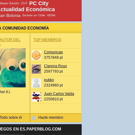
PC City
ltasar Garzón
23-F
ctualidad Económica
lan Bolonia
Seísmo en Chile
AENA
A COMUNIDAD ECONOMÍA
 AUTOR DEL
TOP MIEMBROS
A
Comunicae
3757848 pt
Clarena Roux
2597793 pt
pukko
2324960 pt
her A.l.
Juan Carlos Valda
2250810 pt
Todo sobre él
Hazte miembro
UEGOS EN ES.PAPERBLOG.COM