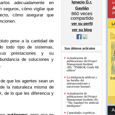
Ignacio G.r.
narlos adecuadamente en
Ba
A
Gavilán
n seguros, cómo vigilar que
860
veces
P
recto, cómo asegurar que
compartido
ncionen.
ver su perfil
L
ver su blog
EL
DÍ
oluto pese a la cantidad de
do todo tipo de sistemas,
Sus últimos artículos
 sus prestaciones y su
Actualización de
abundancia de soluciones y
publicaciones del Project
Management Institute
.
(III): "PMBOK Guide 8th
edition"
La inteligencia artificial y
Est
las heridas del
o de que los agentes sean un
antropocentrismo y
narcisismo humano
 de la naturaleza misma de
, de lo que les diferencia y
Actualización de
publicaciones del Project
Management Institute (II):
"The standard for artificial
intelligence"
J
Capacidades cognitivas
ware
autónomo
, pero eso no