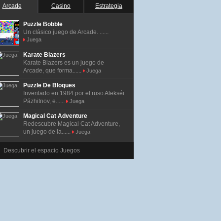
Arcade
Casino
Estrategia
Puzzle Bobble
Un clásico juego de Arcade. ......
Juega
Karate Blazers
Karate Blazers es un juego de
Arcade, que forma......
Juega
Puzzle De Bloques
Inventado en 1984 por el ruso Alekséi
Pázhitnov, e......
Juega
Magical Cat Adventure
Redescubre Magical Cat Adventure,
un juego de la......
Juega
Descubrir el espacio Juegos