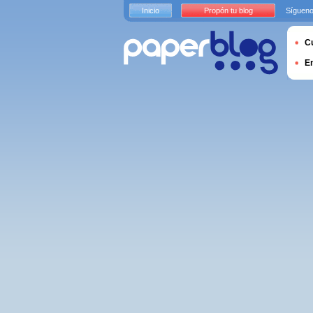
Inicio
Propón tu blog
Sígueno
Cu
E