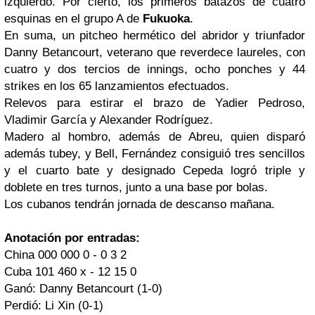
izquierdo. Por cierto, los primeros batazos de cuatro
esquinas en el grupo A de
Fukuoka
.
En suma, un pitcheo hermético del abridor y triunfador
Danny Betancourt, veterano que reverdece laureles, con
cuatro y dos tercios de innings, ocho ponches y 44
strikes en los 65 lanzamientos efectuados.
Relevos para estirar el brazo de Yadier Pedroso,
Vladimir García y Alexander Rodríguez.
Madero al hombro, además de Abreu, quien disparó
además tubey, y Bell, Fernández consiguió tres sencillos
y el cuarto bate y designado Cepeda logró triple y
doblete en tres turnos, junto a una base por bolas.
Los cubanos tendrán jornada de descanso mañana.
Anotación por entradas:
China 000 000 0 - 0 3 2
Cuba 101 460 x - 12 15 0
Ganó: Danny Betancourt (1-0)
Perdió: Li Xin (0-1)