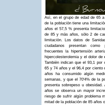
Asì, en el grupo de edad de 65 a 
de la poblaciòn tiene una limitaci
años el 57,5 % presenta limitaci
de 85 y màs años, sòlo 2 de ca
limitaciòn.
Los datos de Sanida
ciudadanos presentan como 
frecuentes la hipertensiòn arteria
hipercolesterolemia y el dolor de 
Tambièn indican que el 93,1 por c
65 y 74 años y el 96,4 por ciento
años ha consumido algùn medi
semanas, y que el 70'4% de la po
presenta sobrepeso u obesidad.
años se observa un mayor incre
riesgo de sufrir algùn problema m
mitad de la poblaciòn de 85 años 