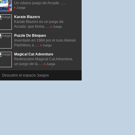
Un clásico juego de Arcade. ......
Juega
Karate Blazers
Karate Blazers es un juego de
Arcade, que forma......
Juega
Puzzle De Bloques
Inventado en 1984 por el ruso Alekséi
Pázhitnov, e......
Juega
Magical Cat Adventure
Redescubre Magical Cat Adventure,
un juego de la......
Juega
Descubrir el espacio Juegos