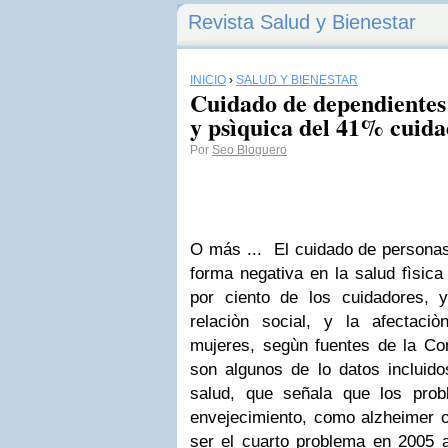
Revista Salud y Bienestar
INICIO
›
SALUD Y BIENESTAR
Cuidado de dependientes a
y psìquica del 41% cuid
Por
Seo Bloguero
O más ...
El cuidado de persona
forma negativa en la salud fìsica
por ciento de los cuidadores,
relaciòn social, y la afectaci
mujeres, segùn fuentes de la Con
son algunos de lo datos incluido
salud, que señala que los prob
envejecimiento, como alzheimer o
ser el cuarto problema en 2005 a