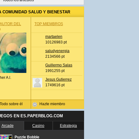
Todos los artículos
A COMUNIDAD SALUD Y BIENESTAR
 AUTOR DEL
TOP MIEMBROS
A
martaelen
10126983 pt
saludyenergia
2134566 pt
Guillermo Salas
1991255 pt
her A.l.
Jesus Gutierrez
1749616 pt
Todo sobre él
Hazte miembro
UEGOS EN ES.PAPERBLOG.COM
Arcade
Casino
Estrategia
Puzzle Bobble