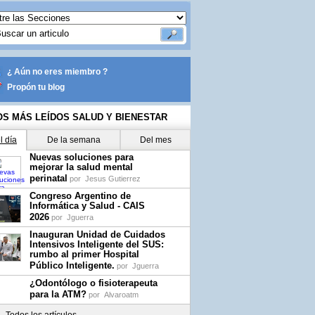
¿ Aún no eres miembro ?
Propón tu blog
OS MÁS LEÍDOS SALUD Y BIENESTAR
l día
De la semana
Del mes
Nuevas soluciones para
mejorar la salud mental
perinatal
por
Jesus Gutierrez
Congreso Argentino de
Informática y Salud - CAIS
2026
por
Jguerra
Inauguran Unidad de Cuidados
Intensivos Inteligente del SUS:
rumbo al primer Hospital
Público Inteligente.
por
Jguerra
¿Odontólogo o fisioterapeuta
para la ATM?
por
Alvaroatm