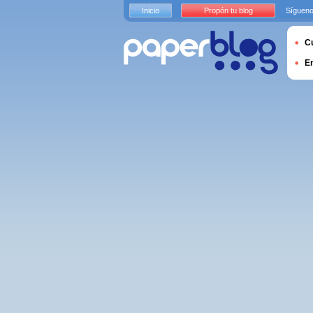
Inicio
Propón tu blog
Sígueno
Cu
E