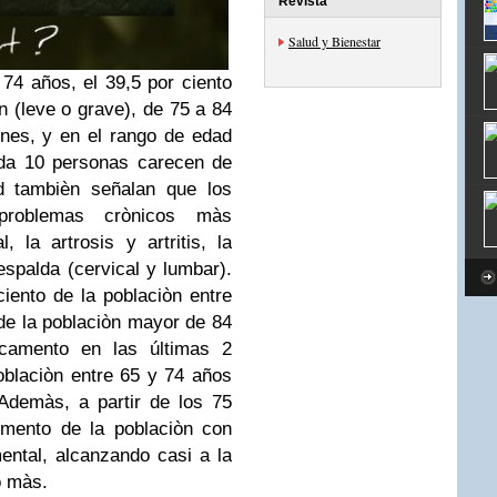
Revista
Salud y Bienestar
74 años, el 39,5 por ciento
òn (leve o grave), de 75 a 84
ones, y en el rango de edad
da 10 personas carecen de
d tambièn señalan que los
problemas crònicos màs
l, la artrosis y artritis, la
espalda (cervical y lumbar).
iento de la poblaciòn entre
 de la poblaciòn mayor de 84
camento en las últimas 2
blaciòn entre 65 y 74 años
Ademàs, a partir de los 75
mento de la poblaciòn con
ental, alcanzando casi a la
o màs.