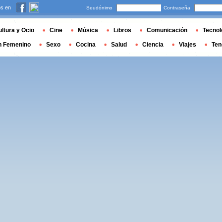
s en
Seudónimo
Contraseña
ltura y Ocio
Cine
Música
Libros
Comunicación
Tecnol
n Femenino
Sexo
Cocina
Salud
Ciencia
Viajes
Ten