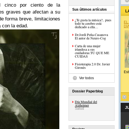
l cinco por ciento de la
Sus últimos artículos
L
nes graves que afectan a su
 de forma breve, limitaciones
¿Te gusta la música?.. pues
EL
todo tu cerebro está
 con la edad.
DÍ
dedicado a ella…
Dr.Jordi Peña-Casanova
El autor de Neuro-Cog
Carta de una mujer
irlandesa a sus
cuidadoras:TÚ QUE ME
CUIDAS
Fisioterapia 2.0 Dr. Javier
Gironès
Est
Ver todos
Dossier Paperblog
Día Mundial del
Alzheimer
J
Salud