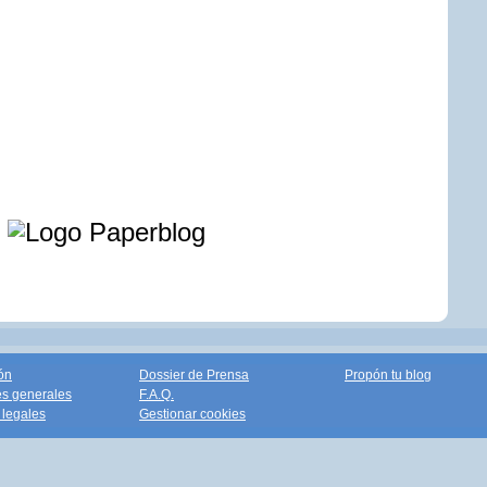
e
ón
Dossier de Prensa
Propón tu blog
s generales
F.A.Q.
legales
Gestionar cookies