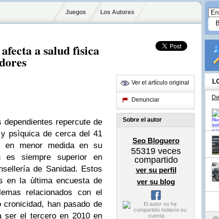
Juegos
Los Autores
fecta a salud fìsica
adores
L
Ver el artículo original
De
Denunciar
Sobre el autor
s dependientes repercute de
 y psìquica de cerca del 41
Seo Bloguero
 y en menor medida en su
55319
veces
òn es siempre superior en
compartido
sellería de Sanidad.
Estos
ver su perfil
s en la ùltima encuesta de
ver su blog
lemas relacionados con el
 cronicidad, han pasado de
 ser el tercero en 2010 en