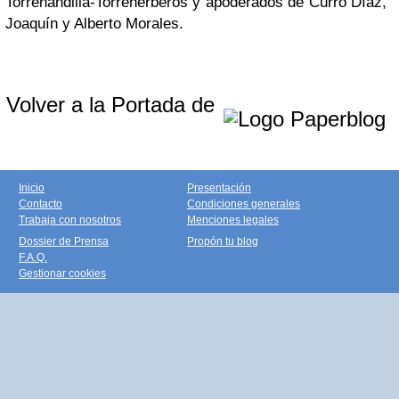
Torrehandilla-Torreherberos y apoderados de Curro Díaz,
Joaquín y Alberto Morales.
Volver a la Portada de
Inicio
Presentación
Contacto
Condiciones generales
Trabaja con nosotros
Menciones legales
Dossier de Prensa
Propón tu blog
F.A.Q.
Gestionar cookies