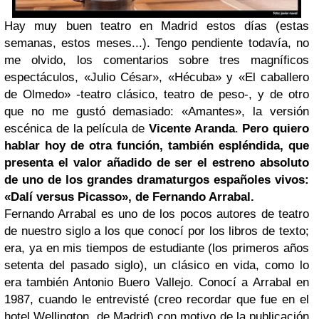
Hay muy buen teatro en Madrid estos días (estas
semanas, estos meses...). Tengo pendiente todavía, no
me olvido, los comentarios sobre tres magníficos
espectáculos, «Julio César», «Hécuba» y «El caballero
de Olmedo» -teatro clásico, teatro de peso-, y de otro
que no me gustó demasiado: «Amantes», la versión
escénica de la película de
Vicente Aranda
.
Pero quiero
hablar hoy de otra función, también espléndida, que
presenta el valor añadido de ser el estreno absoluto
de uno de los grandes dramaturgos españoles vivos:
«Dalí versus Picasso», de Fernando Arrabal.
Fernando Arrabal es uno de los pocos autores de teatro
de nuestro siglo a los que conocí por los libros de texto;
era, ya en mis tiempos de estudiante (los primeros años
setenta del pasado siglo), un clásico en vida, como lo
era también Antonio Buero Vallejo. Conocí a Arrabal en
1987, cuando le entrevisté (creo recordar que fue en el
hotel Wellington, de Madrid) con motivo de la publicación