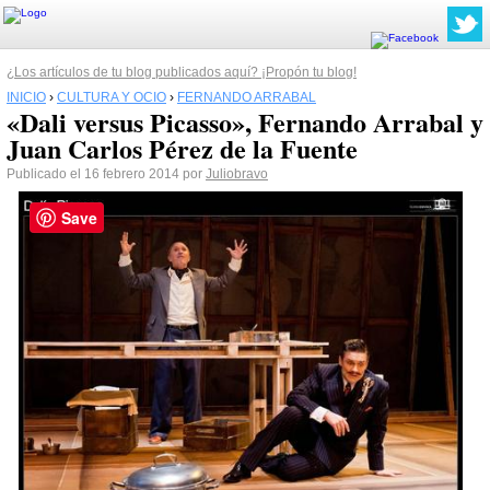
¿Los artículos de tu blog publicados aquí? ¡Propón tu blog!
INICIO
›
CULTURA Y OCIO
›
FERNANDO ARRABAL
«Dali versus Picasso», Fernando Arrabal y
Juan Carlos Pérez de la Fuente
Publicado el 16 febrero 2014 por
Juliobravo
Save