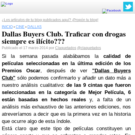
¿Los artículos de tu blog publicados aquí? ¡Propón tu blog!
INICIO
›
CINE
›
DALLAS
Dallas Buyers Club. Traficar con drogas
siempre es ilícito???
Publicado el 17 marzo 2014 por
Claquetados
@claquetados
Si la semana pasada alabábamos la
calidad de
películas seleccionadas en la última edición de los
Premios Oscar
, después de ver
"Dallas Buyers
Club"
sólo podemos confirmarlo y añadir un dato más a
nuestro análisis cualitativo:
de las 9 cintas que fueron
seleccionadas en la categoría de Mejor Película, 6
están basadas en hechos reales
y, a falta de un
análisis más exhaustivo de las anteriores ediciones, nos
atreveríamos a decir que es la primera vez en la historia
que ocurre algo de esta índole.
Está claro que este tipo de películas constituyen un