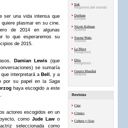
Irak
Regiones del mundo
Durham
e ser una vida intensa que
Europa
quiere plasmar en su cine.
Nicole Kidman
ero de 2014 en algunas
Actores
or lo que esperaremos su
Naomi Watts
Actores
ncipios de 2015.
La Meca
Religiosos
Dios
rasos.
Damian Lewis
(que
Religiosos
conversaciones) se sumaría
Guerra Mundial
, que interpretará a
Bell
, y a
Historia
o por su papel en la
Saga
erzog
haya escogido a este
.
Revistas
Cine
os actores escogidos en un
Cómics
proyecto, como
Jude Law
o
Cultura y Ocio
 actriz seleccionada como