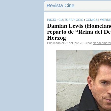
Revista Cine
INICIO
›
CULTURA Y OCIO
›
CÓMICS
›
WERNE
Damian Lewis (Homeland)
reparto de “Reina del D
Herzog
Publicado el 22 octubre 2013 por
Nadacomerci