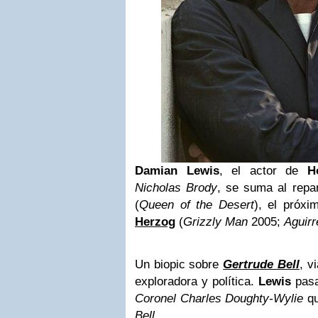
Damian Lewis
, el actor de
H
Nicholas Brody
, se suma al repar
(
Queen of the Desert
), el próxi
Herzog
(
Grizzly Man
2005;
Aguirr
Un biopic sobre
Gertrude Bell
, v
exploradora y política.
Lewis
pasa
Coronel Charles Doughty-Wylie
qu
Bell
.