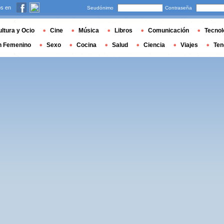
s en
Seudónimo
Contraseña
ltura y Ocio
Cine
Música
Libros
Comunicación
Tecnol
n Femenino
Sexo
Cocina
Salud
Ciencia
Viajes
Ten