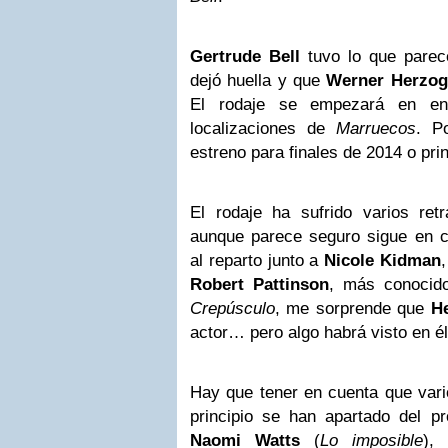
Gertrude Bell
tuvo lo que parec
dejó huella y que
Werner Herzog
El rodaje se empezará en en
localizaciones de
Marruecos
. P
estreno para finales de 2014 o pri
El rodaje ha sufrido varios ret
aunque parece seguro sigue en 
al reparto junto a
Nicole Kidman
Robert Pattinson
, más conocid
Crepúsculo
, me sorprende que
H
actor… pero algo habrá visto en él
Hay que tener en cuenta que vari
principio se han apartado del 
Naomi Watts
(
Lo imposible
),