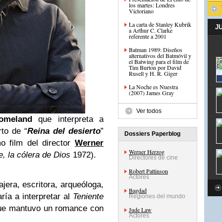
los martes: Londres
Victoriano
La carta de Stanley Kubrik
J
a Arthur C. Clarke
referente a 2001
Batman 1989: Diseños
alternativos del Batmóvil y
el Batwing para el film de
Tim Burton por David
Rusell y H. R. Giger
La Noche es Nuestra
(2007) James Gray
Ver todos
omeland
que interpreta a
to de “
Reina del desierto
”
Dossiers Paperblog
mo film del director
Werner
Werner Herzog
e, la cólera de Dios
1972).
Directores de cine
Robert Pattinson
Actores
iajera, escritora, arqueóloga,
Bagdad
ría a interpretar al
Teniente
Regiones del mundo
e mantuvo un romance con
Jude Law
Actores