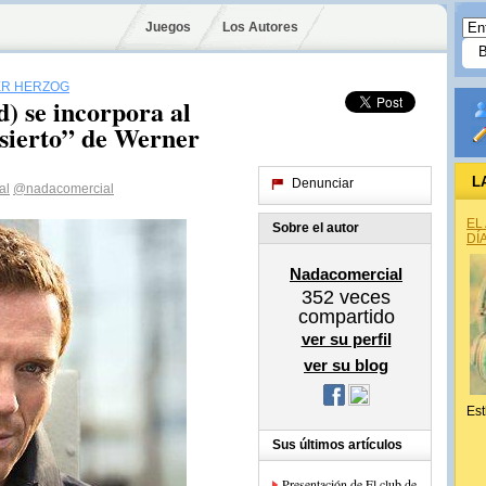
Juegos
Los Autores
R HERZOG
 se incorpora al
esierto” de Werner
L
Denunciar
al
@nadacomercial
EL
Sobre el autor
DÍ
Nadacomercial
352
veces
compartido
ver su perfil
ver su blog
Est
Sus últimos artículos
Presentación de El club de