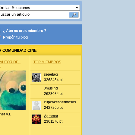
¿ Aún no eres miembro ?
Propón tu blog
A COMUNIDAD CINE
 AUTOR DEL
TOP MIEMBROS
A
sepelaci
3268454 pt
Jmusind
2623084 pt
cupcakeshermosos
2427265 pt
her A.l.
Agramar
2361176 pt