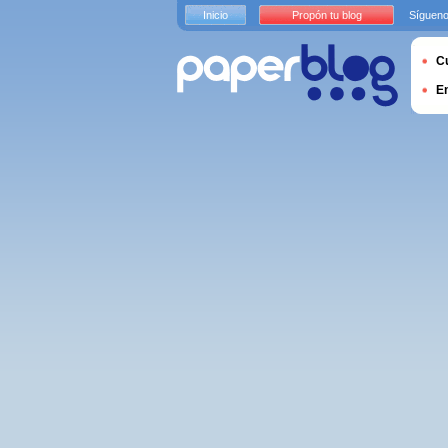
Inicio
Propón tu blog
Sígueno
Cu
E