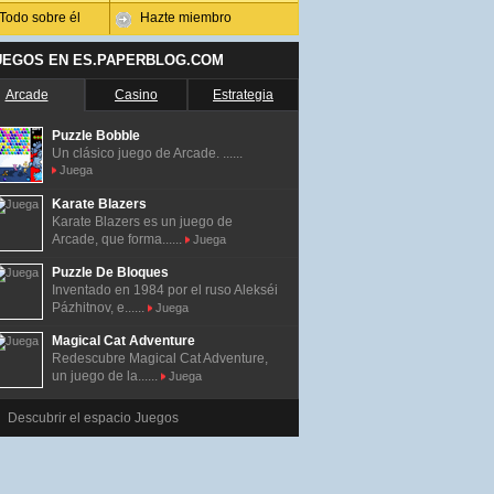
Todo sobre él
Hazte miembro
UEGOS EN ES.PAPERBLOG.COM
Arcade
Casino
Estrategia
Puzzle Bobble
Un clásico juego de Arcade. ......
Juega
Karate Blazers
Karate Blazers es un juego de
Arcade, que forma......
Juega
Puzzle De Bloques
Inventado en 1984 por el ruso Alekséi
Pázhitnov, e......
Juega
Magical Cat Adventure
Redescubre Magical Cat Adventure,
un juego de la......
Juega
Descubrir el espacio Juegos