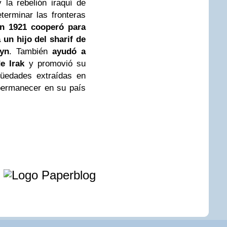
y la rebelión iraquí de
erminar las fronteras
n 1921 cooperó para
 un hijo del sharif de
yn
. También
ayudó a
e Irak
y promovió su
güedades extraídas en
permanecer en su país
e