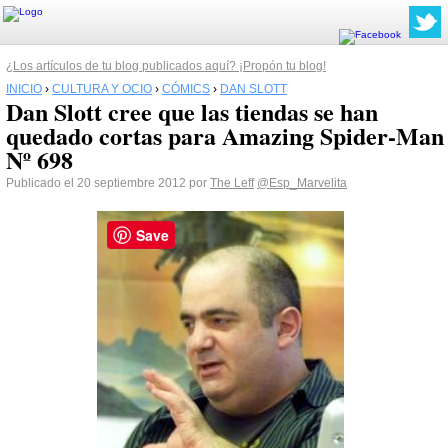
¿Los artículos de tu blog publicados aquí? ¡Propón tu blog!
INICIO
›
CULTURA Y OCIO
›
CÓMICS
›
DAN SLOTT
Dan Slott cree que las tiendas se han
quedado cortas para Amazing Spider-Man
Nº 698
Publicado el 20 septiembre 2012 por
The Leff
@Esp_Marvelita
Save