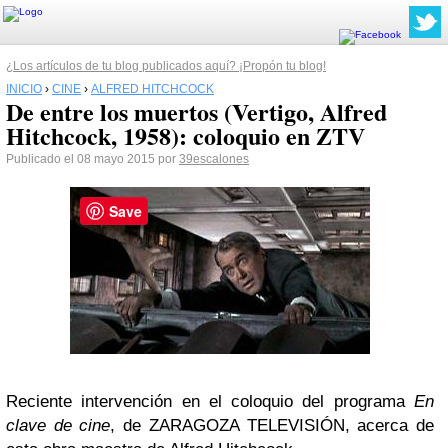
¿Los artículos de tu blog publicados aquí? ¡Propón tu blog!
INICIO
›
CINE
›
ALFRED HITCHCOCK
De entre los muertos (Vertigo, Alfred
Hitchcock, 1958): coloquio en ZTV
Publicado el 08 mayo 2015 por
39escalones
Save
Reciente intervención en el coloquio del programa
En
clave de cine
, de ZARAGOZA TELEVISIÓN, acerca de