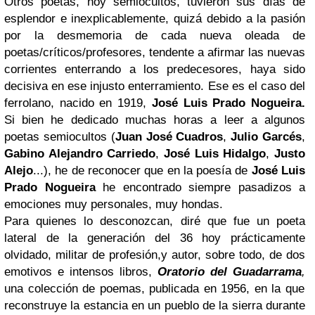
Otros poetas, hoy semiocultos, tuvieron sus días de
esplendor e inexplicablemente, quizá debido a la pasión
por la desmemoria de cada nueva oleada de
poetas/críticos/profesores, tendente a afirmar las nuevas
corrientes enterrando a los predecesores, haya sido
decisiva en ese injusto enterramiento. Ese es el caso del
ferrolano, nacido en 1919,
José Luis Prado Nogueira.
Si bien he dedicado muchas horas a leer a algunos
poetas semiocultos (
Juan José Cuadros
,
Julio Garcés
,
Gabino Alejandro Carriedo
,
José Luis Hidalgo
,
Justo
Alejo
...), he de reconocer que en la poesía de
José Luis
Prado Nogueira
he encontrado siempre pasadizos a
emociones muy personales, muy hondas.
Para quienes lo desconozcan, diré que fue un poeta
lateral de la generación del 36 hoy prácticamente
olvidado, militar de profesión,y autor, sobre todo, de dos
emotivos e intensos libros,
Oratorio del Guadarrama
,
una colección de poemas, publicada en 1956, en la que
reconstruye la estancia en un pueblo de la sierra durante