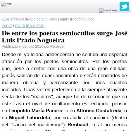
¿Los artículos de tu blog publicados aquí? ¡Propón tu blog!
INICIO
›
CULTURA Y OCIO
De entre los poetas semiocultos surge José
Luis Prado Nogueira
Publicado el 02 julio 2010 por
Almargen
Desde mi ya lejana adolescencia he sentido una especial
atracción por los poetas semiocultos. Por los poetas
que, pese a contar con una obra de una gran calidad,
jamás saldrán del cuasi-anonimato o serán conocidos de
manera oblicua y vergonzante por unos cuantos
iniciados. Unas veces pertenecen a la siempre atrayente
secta de los "malditos", aunque he de reconocer que en
este caso el nivel de ocultamiento es reducido: pensar
en
Leopoldo María Panero
, o en
Alfonso Costafreda
, o
en
Miguel Labordeta
, por no aludir al canónico (dentro
del "canon del malditismo")
Rimbaud
, o al no menos