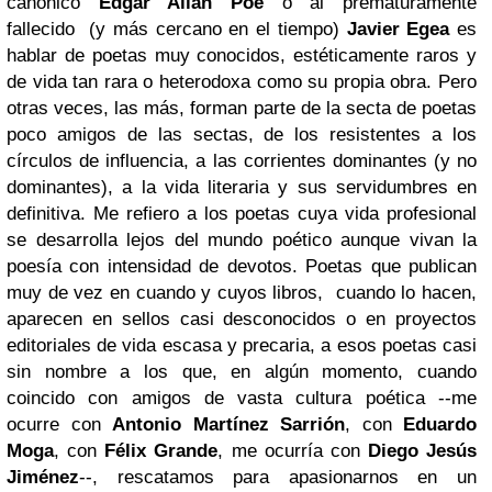
canónico
Edgar Allan Poe
o al prematuramente
fallecido (y más cercano en el tiempo)
Javier Egea
es
hablar de poetas muy conocidos, estéticamente raros y
de vida tan rara o heterodoxa como su propia obra. Pero
otras veces, las más, forman parte de la secta de poetas
poco amigos de las sectas, de los resistentes a los
círculos de influencia, a las corrientes dominantes (y no
dominantes), a la vida literaria y sus servidumbres en
definitiva. Me refiero a los poetas cuya vida profesional
se desarrolla lejos del mundo poético aunque vivan la
poesía con intensidad de devotos. Poetas que publican
muy de vez en cuando y cuyos libros, cuando lo hacen,
aparecen en sellos casi desconocidos o en proyectos
editoriales de vida escasa y precaria, a esos poetas casi
sin nombre a los que, en algún momento, cuando
coincido con amigos de vasta cultura poética --me
ocurre con
Antonio Martínez Sarrión
, con
Eduardo
Moga
, con
Félix Grande
, me ocurría con
Diego Jesús
Jiménez
--, rescatamos para apasionarnos en un