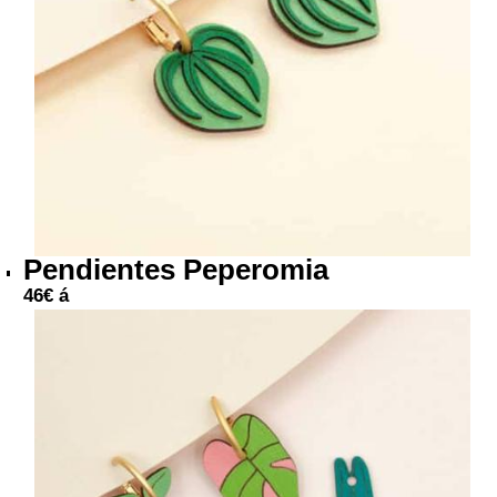
Pendientes Peperomia
46
€
á