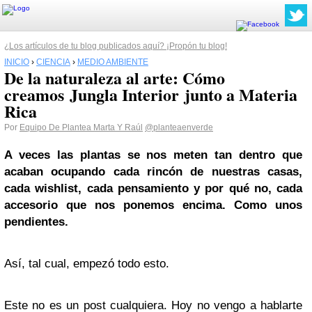
¿Los artículos de tu blog publicados aquí? ¡Propón tu blog!
INICIO
›
CIENCIA
›
MEDIO AMBIENTE
De la naturaleza al arte: Cómo
creamos Jungla Interior junto a Materia
Rica
Por
Equipo De Plantea Marta Y Raúl
@planteaenverde
A veces las plantas se nos meten tan dentro que
acaban ocupando cada rincón de nuestras casas,
cada wishlist, cada pensamiento y por qué no, cada
accesorio que nos ponemos encima. Como unos
pendientes.
Así, tal cual, empezó todo esto.
Este no es un post cualquiera. Hoy no vengo a hablarte