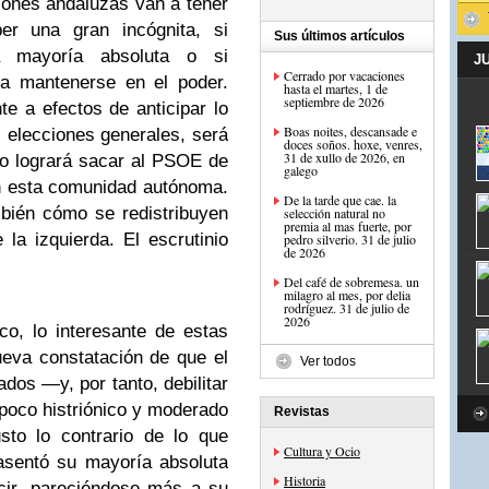
iones andaluzas van a tener
er una gran incógnita, si
Sus últimos artículos
 mayoría absoluta o si
J
Cerrado por vacaciones
ra mantenerse en el poder.
hasta el martes, 1 de
septiembre de 2026
te a efectos de anticipar lo
Boas noites, descansade e
 elecciones generales, será
doces soños. hoxe, venres,
31 de xullo de 2026, en
o logrará sacar al PSOE de
galego
en esta comunidad autónoma.
De la tarde que cae. la
bién cómo se redistribuyen
selección natural no
premia al mas fuerte, por
 la izquierda. El escrutinio
pedro silverio. 31 de julio
de 2026
Del café de sobremesa. un
milagro al mes, por delia
rodríguez. 31 de julio de
2026
o, lo interesante de estas
ueva constatación de que el
Ver todos
dos ―y, por tanto, debilitar
poco histriónico y moderado
Revistas
sto lo contrario de lo que
Cultura y Ocio
sentó su mayoría absoluta
Historia
ecir, pareciéndose más a su