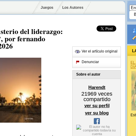
Juegos
Los Autores
sterio del liderazgo:
, por fernando
 2026
L
Ver el artículo original
Denunciar
EL
DÍ
Sobre el autor
Harendt
21969
veces
compartido
ver su perfil
ver su blog
Est