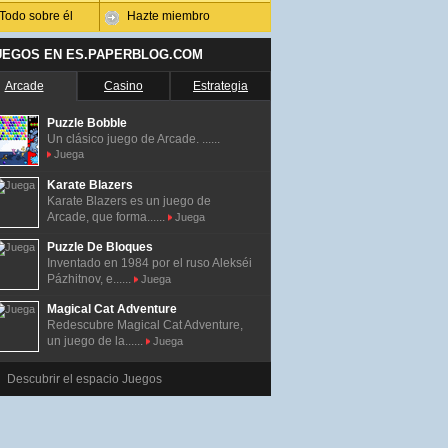
Todo sobre él
Hazte miembro
UEGOS EN ES.PAPERBLOG.COM
Arcade
Casino
Estrategia
Puzzle Bobble
Un clásico juego de Arcade. ......
Juega
Karate Blazers
Karate Blazers es un juego de
Arcade, que forma......
Juega
Puzzle De Bloques
Inventado en 1984 por el ruso Alekséi
Pázhitnov, e......
Juega
Magical Cat Adventure
Redescubre Magical Cat Adventure,
un juego de la......
Juega
Descubrir el espacio Juegos