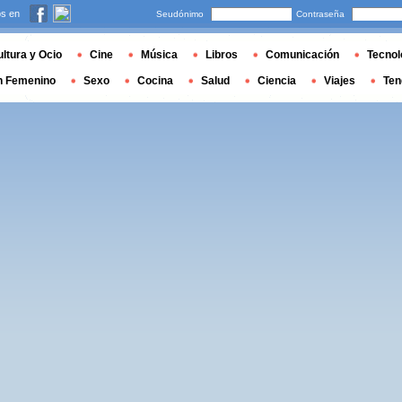
s en
Seudónimo
Contraseña
ltura y Ocio
Cine
Música
Libros
Comunicación
Tecnol
n Femenino
Sexo
Cocina
Salud
Ciencia
Viajes
Ten