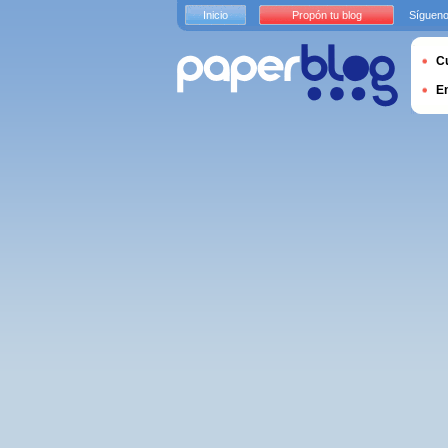
Inicio
Propón tu blog
Sígueno
Cu
E