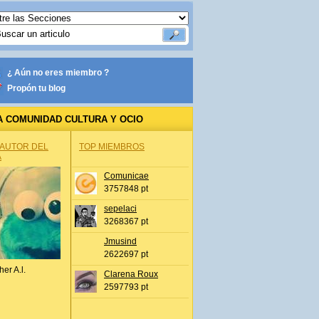
¿ Aún no eres miembro ?
Propón tu blog
A COMUNIDAD CULTURA Y OCIO
 AUTOR DEL
TOP MIEMBROS
A
Comunicae
3757848 pt
sepelaci
3268367 pt
Jmusind
2622697 pt
her A.l.
Clarena Roux
2597793 pt