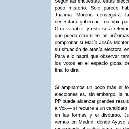
Según las encuestas, estas elecc
poco misterio. Solo parece hab
Juanma Moreno conseguirá la
necesitará gobernar con Vox pa
Otra variable, y esto será relevan
que pueda ocurrir en las próximas
comprobar si María Jesús Monter
su situación de atonía electoral 
Para ello habrá que observar tam
los votos en el espacio global de
final lo dirá.
Si ampliamos un poco más el foc
elecciones es, sin embargo, la n
PP puede alcanzar grandes resulta
a Vox― si recurre a un candidato 
en las formas y el discurso. Ju
vemos en Madrid, donde Ayuso a
recurriendo al radicalismo, es d