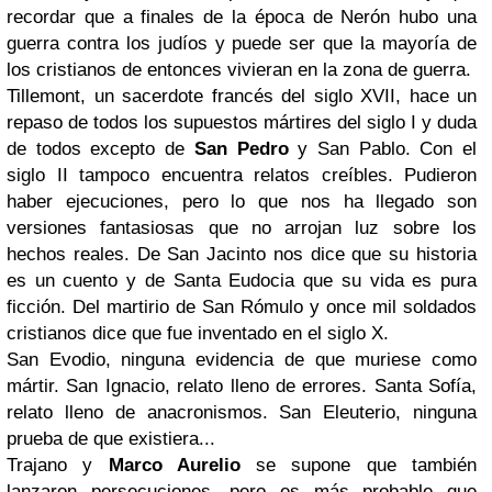
recordar que a finales de la época de Nerón hubo una
guerra contra los judíos y puede ser que la mayoría de
los cristianos de entonces vivieran en la zona de guerra.
Tillemont, un sacerdote francés del siglo XVII, hace un
repaso de todos los supuestos mártires del siglo I y duda
de todos excepto de
San Pedro
y San Pablo. Con el
siglo II tampoco encuentra relatos creíbles. Pudieron
haber ejecuciones, pero lo que nos ha llegado son
versiones fantasiosas que no arrojan luz sobre los
hechos reales. De San Jacinto nos dice que su historia
es un cuento y de Santa Eudocia que su vida es pura
ficción. Del martirio de San Rómulo y once mil soldados
cristianos dice que fue inventado en el siglo X.
San Evodio, ninguna evidencia de que muriese como
mártir. San Ignacio, relato lleno de errores. Santa Sofía,
relato lleno de anacronismos. San Eleuterio, ninguna
prueba de que existiera...
Trajano y
Marco Aurelio
se supone que también
lanzaron persecuciones, pero es más probable que