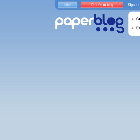
Inicio
Propón tu blog
Sígueno
Cu
E