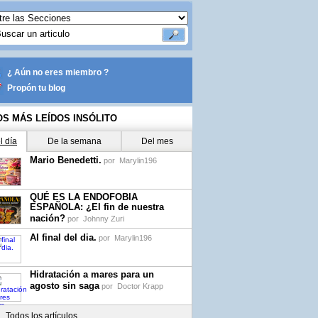
¿ Aún no eres miembro ?
Propón tu blog
OS MÁS LEÍDOS INSÓLITO
l día
De la semana
Del mes
Mario Benedetti.
por
Marylin196
QUÉ ES LA ENDOFOBIA
ESPAÑOLA: ¿El fin de nuestra
nación?
por
Johnny Zuri
Al final del dia.
por
Marylin196
Hidratación a mares para un
agosto sin saga
por
Doctor Krapp
Todos los artículos