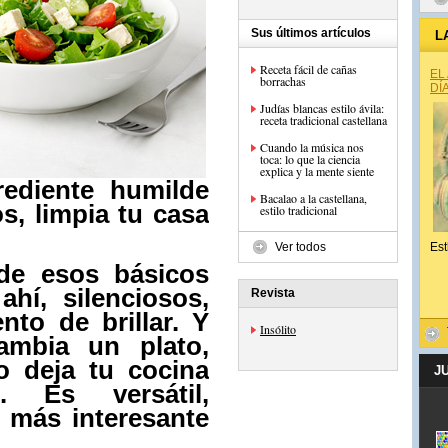
Sus últimos artículos
L
Receta fácil de cañas
EL
borrachas
DÍ
Judías blancas estilo ávila:
receta tradicional castellana
Cuando la música nos
toca: lo que la ciencia
explica y la mente siente
rediente humilde
Bacalao a la castellana,
s, limpia tu casa
estilo tradicional
Ver todos
Est
de esos básicos
hí, silenciosos,
Revista
to de brillar. Y
Insólito
ambia un plato,
o deja tu cocina
J
. Es versátil,
más interesante