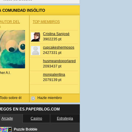
A COMUNIDAD INSÓLITO
 AUTOR DEL
TOP MIEMBROS
A
Cristina Sanjosé
3902235 pt
cupcakeshermosos
2427331 pt
husmeandoporlared
2093437 pt
her A.l.
monpalentina
2079139 pt
Todo sobre él
Hazte miembro
UEGOS EN ES.PAPERBLOG.COM
Arcade
Casino
Estrategia
Puzzle Bobble