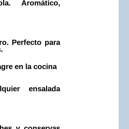
a. Aromático,
ro. Perfecto para
.
agre en la cocina
uier ensalada
ches y conservas