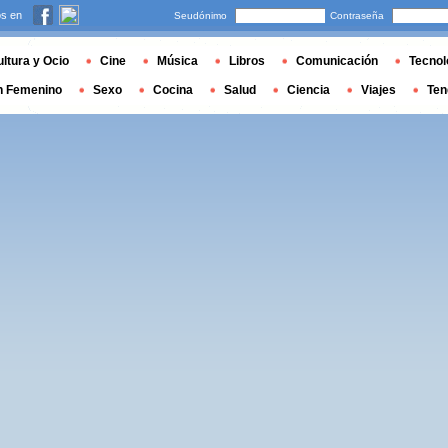
s en
Seudónimo
Contraseña
ltura y Ocio
Cine
Música
Libros
Comunicación
Tecnol
n Femenino
Sexo
Cocina
Salud
Ciencia
Viajes
Ten