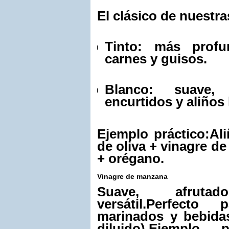
El clásico de nuestra
Tinto: más profu
carnes y guisos.
Blanco: suave, 
encurtidos y aliños 
Ejemplo práctico:
Ali
de oliva + vinagre de
+ orégano.
Vinagre de manzana
Suave, afru
versátil.
Perfecto p
marinados y bebida
diluido).
Ejemplo pr