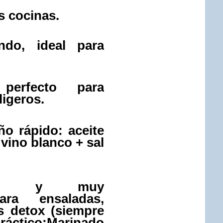
s cocinas.
ndo, ideal para
perfecto para
ligeros.
ño rápido: aceite
 vino blanco + sal
tado y muy
ara ensaladas,
s detox (siempre
áctico:
Marinado