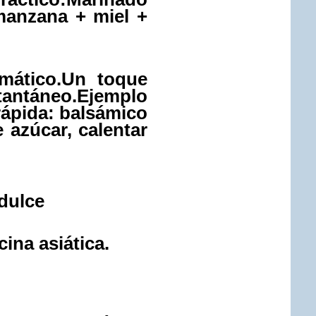
manzana + miel +
mático.
Un toque
táneo.
Ejemplo
ápida: balsámico
 azúcar, calentar
dulce
ina asiática.