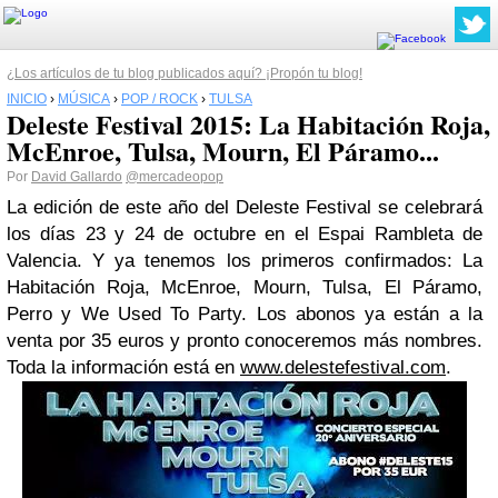
¿Los artículos de tu blog publicados aquí? ¡Propón tu blog!
INICIO
›
MÚSICA
›
POP / ROCK
›
TULSA
Deleste Festival 2015: La Habitación Roja,
McEnroe, Tulsa, Mourn, El Páramo...
Por
David Gallardo
@mercadeopop
La edición de este año del Deleste Festival se celebrará
los días 23 y 24 de octubre en el Espai Rambleta de
Valencia. Y ya tenemos los primeros confirmados: La
Habitación Roja, McEnroe, Mourn, Tulsa, El Páramo,
Perro y We Used To Party. Los abonos ya están a la
venta por 35 euros y pronto conoceremos más nombres.
Toda la información está en
www.delestefestival.com
.