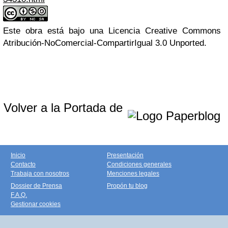
Este obra está bajo una Licencia Creative Commons
Atribución-NoComercial-CompartirIgual 3.0 Unported.
Volver a la Portada de
Inicio
Presentación
Contacto
Condiciones generales
Trabaja con nosotros
Menciones legales
Dossier de Prensa
Propón tu blog
F.A.Q.
Gestionar cookies