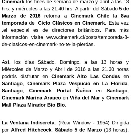
Cinemark
los fines de semana de marzo y abril a las 13
hrs. y miércoles a las 21:40 hrs. A partir del Sábado
5 de
Marzo de 2016
retorna a
Cinemark Chile
la
8va
temporada
del
Ciclo Clásicos en Cinemark
. Esta vez
,el especial es de directores británicos. Para más
información visite www.cinemark.cl/posts/temporada-8-
de-clasicos-en-cinemark-no-te-la-pierdas.
Así, los días Sábado, Domingo, a las 13 horas y
Miércoles de Marzo y Abril de 2016 a las 21.30 horas
podrás disfrutar en
Cinemark Alto Las Condes
en
Santiago
,
Cinemark Plaza Vespucio en La Florida
,
Santiago
;
Cinemark Portal Ñuñoa
en
Santiago
,
Cinemark Marina Arauco
en
Viña del Mar
y
Cinemark
Mall Plaza Mirador Bio Bio
.
La Ventana Indiscreta:
(Rear Window - 1954) Dirigida
por
Alfred Hitchcock
.
Sábado 5 de Marzo
(13 horas),