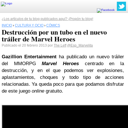
¿Los artículos de tu blog publicados aquí? ¡Propón tu blog!
INICIO
›
CULTURA Y OCIO
›
CÓMICS
Destrucción por un tubo en el nuevo
tráiler de Marvel Heroes
Publicado el 20 febrero 2013 por
The Leff
@Esp_Marvelita
Gazillion Entertainment
ha publicado un nuevo tráiler
del MMORPG
Marvel Heroes
centrado en la
destrucción, y en el que podemos ver explosiones,
aplastamientos, choques y todo tipo de acciones
relacionadas. Ya queda poco para que podamos disfrutar
de este juego
online
gratuito.