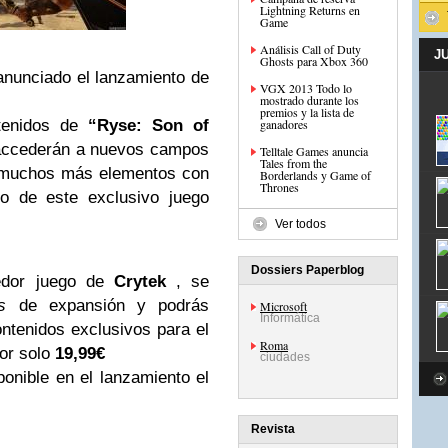
Lightning Returns en
Game
Análisis Call of Duty
J
Ghosts para Xbox 360
nunciado el lanzamiento de
VGX 2013 Todo lo
mostrado durante los
premios y la lista de
ntenidos de
“Ryse: Son of
ganadores
 accederán a nuevos campos
Telltale Games anuncia
Tales from the
y muchos más elementos con
Borderlands y Game of
Thrones
ro de este exclusivo juego
Ver todos
Dossiers Paperblog
tedor juego de
Crytek
, se
s
de expansión y podrás
Microsoft
Informática
ntenidos exclusivos para el
Roma
or solo
19,99€
ciudades
onible en el lanzamiento el
Revista