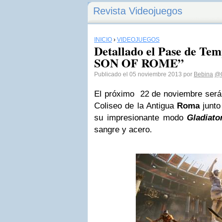
Revista Videojuegos
INICIO
›
VIDEOJUEGOS
Detallado el Pase de T
SON OF ROME”
Publicado el 05 noviembre 2013 por
Bebina
@
El próximo 22 de noviembre será 
Coliseo de la Antigua
Roma
junt
su impresionante modo
Gladiato
sangre y acero.