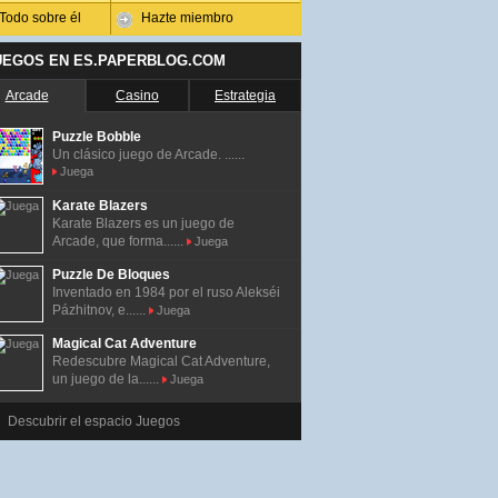
Todo sobre él
Hazte miembro
UEGOS EN ES.PAPERBLOG.COM
Arcade
Casino
Estrategia
Puzzle Bobble
Un clásico juego de Arcade. ......
Juega
Karate Blazers
Karate Blazers es un juego de
Arcade, que forma......
Juega
Puzzle De Bloques
Inventado en 1984 por el ruso Alekséi
Pázhitnov, e......
Juega
Magical Cat Adventure
Redescubre Magical Cat Adventure,
un juego de la......
Juega
Descubrir el espacio Juegos