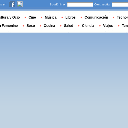
s en
Seudónimo
Contraseña
ltura y Ocio
Cine
Música
Libros
Comunicación
Tecnol
n Femenino
Sexo
Cocina
Salud
Ciencia
Viajes
Ten