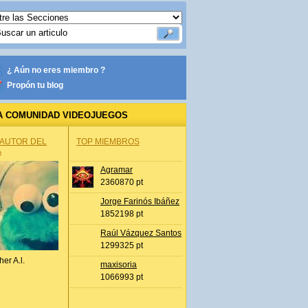
¿ Aún no eres miembro ?
Propón tu blog
A COMUNIDAD VIDEOJUEGOS
 AUTOR DEL
TOP MIEMBROS
A
Agramar
2360870 pt
Jorge Farinós Ibáñez
1852198 pt
Raúl Vázquez Santos
1299325 pt
her A.l.
maxisoria
1066993 pt