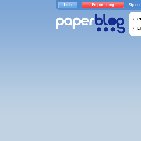
Inicio
Propón tu blog
Sígueno
Cu
E