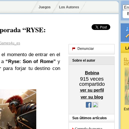
Juegos
Los Autores
emporada “RYSE:
Games4u_es
L
Denunciar
el momento de entrar en el
EL
Sobre el autor
o a
“Ryse: Son of Rome”
y
DÍ
r
para forjar tu destino con
Bebina
915
veces
compartido
ver su perfil
ver su blog
Est
Sus últimos artículos
Campaña de reserva