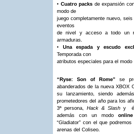
•
Cuatro packs
de expansión con
modo de
juego completamente nuevo, seis 
eventos
de nivel y acceso a todo un 
armaduras.
•
Una espada y escudo excl
Temporada con
atributos especiales para el modo
“Ryse: Son of Rome”
se pre
abanderados de la nueva XBOX 
su lanzamiento, siendo ademá
prometedores del año para los afi
3ª persona,
Hack & Slash
y ép
además con un modo
online
“Gladiator” con el que podremos 
arenas del Coliseo.